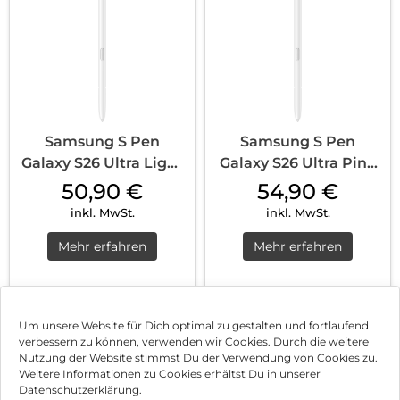
Samsung S Pen
Samsung S Pen
Galaxy S26 Ultra Light
Galaxy S26 Ultra Pink
Blue
Gold
50,90
€
54,90
€
inkl. MwSt.
inkl. MwSt.
Mehr erfahren
Mehr erfahren
1
2
Nächste
Um unsere Website für Dich optimal zu gestalten und fortlaufend
verbessern zu können, verwenden wir Cookies. Durch die weitere
Nutzung der Website stimmst Du der Verwendung von Cookies zu.
Impressum
Weitere Informationen zu Cookies erhältst Du in unserer
Datenschutzerklärung.