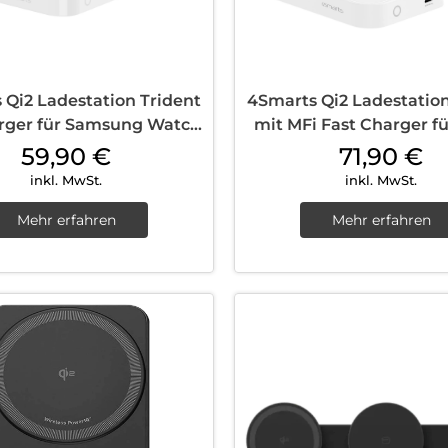
 Qi2 Ladestation Trident
4Smarts Qi2 Ladestation
rger für Samsung Watch
mit MFi Fast Charger f
Weiß
Watch Weiß
59,90
€
71,90
€
inkl. MwSt.
inkl. MwSt.
Mehr erfahren
Mehr erfahren