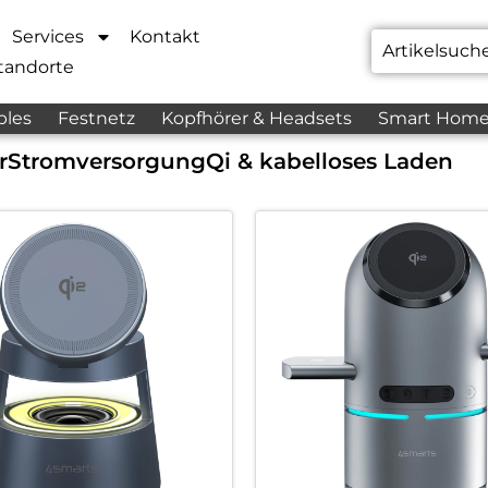
Services
Kontakt
tandorte
bles
Festnetz
Kopfhörer & Headsets
Smart Hom
r
Stromversorgung
Qi & kabelloses Laden