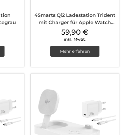
tion
4Smarts Qi2 Ladestation Trident
cegrau
mit Charger für Apple Watch
Weiß
59,90
€
inkl. MwSt.
Mehr erfahren