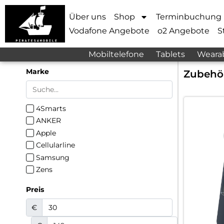
Über uns
Shop
Terminbuchung
Vodafone Angebote
o2 Angebote
S
Mobiltelefone
Tablets
Weara
Marke
Zubehö
4Smarts
ANKER
Apple
Cellularline
Samsung
Zens
Preis
€