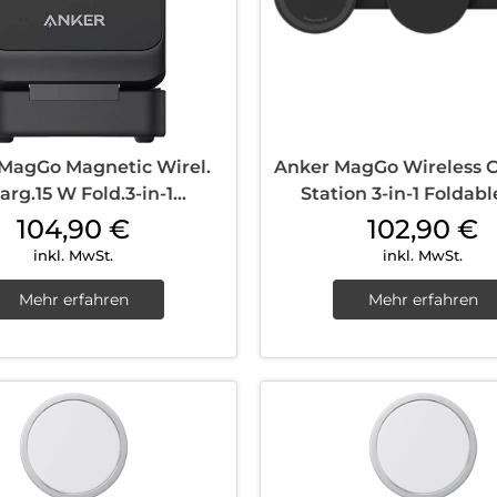
MagGo Magnetic Wirel.
Anker MagGo Wireless 
arg.15 W Fold.3-in-1
Station 3-in-1 Foldab
g.Bundle EU Plug Black
Schwarz
104,90
€
102,90
€
inkl. MwSt.
inkl. MwSt.
Mehr erfahren
Mehr erfahren