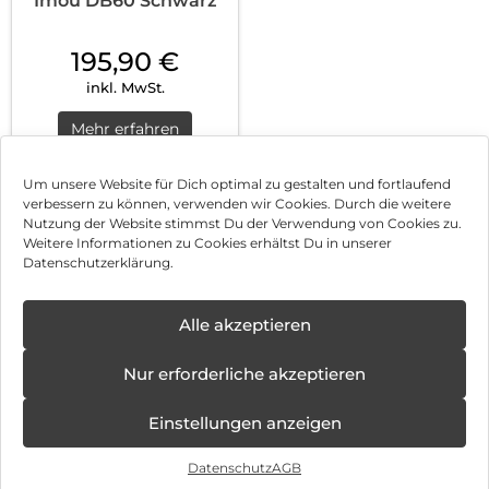
Imou DB60 Schwarz
195,90
€
inkl. MwSt.
Mehr erfahren
Um unsere Website für Dich optimal zu gestalten und fortlaufend
verbessern zu können, verwenden wir Cookies. Durch die weitere
Nutzung der Website stimmst Du der Verwendung von Cookies zu.
Impressum
Weitere Informationen zu Cookies erhältst Du in unserer
Datenschutzerklärung.
AGB
Datenschutz
Alle akzeptieren
Vertrag widerrufen
Nur erforderliche akzeptieren
Hinweis zur Batterieentsorgung
Einstellungen anzeigen
Newsletter
Datenschutz
AGB
©
2026
, Brodos AG – All Rights Reserved.