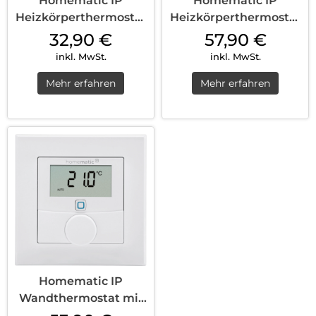
Homematic IP
Homematic IP
Heizkörperthermostat
Heizkörperthermostat
Basic Weiß
Weiß
32,90
€
57,90
€
inkl. MwSt.
inkl. MwSt.
Mehr erfahren
Mehr erfahren
Homematic IP
Wandthermostat mit
Luftfeuchtigkeitssensor