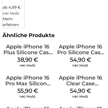
ab 4,99 €
inkl. MwSt.
Mehr
erfahren
Ähnliche Produkte
Apple iPhone 16
Apple iPhone 16
Plus Silicone Case
Pro Silicone Case
MagSafe Denim
MagSafe Black
38,90
€
54,90
€
inkl. MwSt.
inkl. MwSt.
Apple iPhone 16
Apple iPhone 16
Pro Max Silicone
Clear Case
Case MagSafe
MagSafe
55,90
€
54,90
€
Stone Gray
Transparent
inkl. MwSt.
inkl. MwSt.