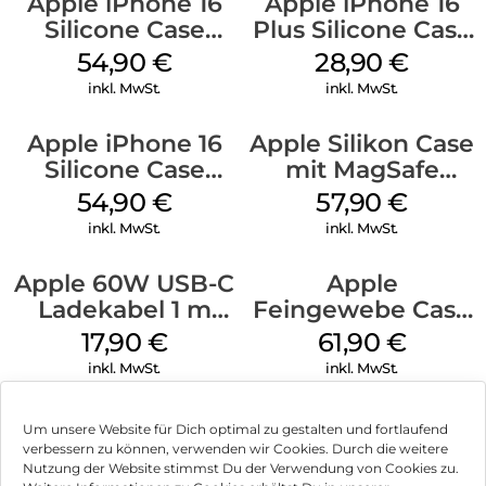
Apple iPhone 16
Apple iPhone 16
Silicone Case
Plus Silicone Case
MagSafe Black
MagSafe Black
54,90
€
28,90
€
inkl. MwSt.
inkl. MwSt.
Apple iPhone 16
Apple Silikon Case
Silicone Case
mit MagSafe
MagSafe Lake
iPhone 14 Pro
54,90
€
57,90
€
Green
(PRODUCT)RED
inkl. MwSt.
inkl. MwSt.
Apple 60W USB-C
Apple
Ladekabel 1 m
Feingewebe Case
Weiß
iPhone 15 Pro
17,90
€
61,90
€
MagSafe Schwarz
inkl. MwSt.
inkl. MwSt.
Um unsere Website für Dich optimal zu gestalten und fortlaufend
verbessern zu können, verwenden wir Cookies. Durch die weitere
Nutzung der Website stimmst Du der Verwendung von Cookies zu.