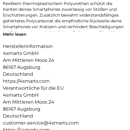
flexiblem thermoplastischem Polyurethan schützt die
Kanten deines Smartphones zuverlässig vor Stößen und
Erschütterungen. Zusätzlich bewahrt widerstandsfähiges
gehärtetes Polycarbonat die empfindliche Rückseite deine
Smartphones vor Kratzern und verhindert Beschädigungen
bei Stürzen oder unabsichtlichem Fallenlassen. Die Hülle ist
Mehr lesen
so konzipiert, dass sie sogar wiederholte Stürze übersteht,
ohne zu brechen.
Herstellerinformation
Integrierte Aufpralldämpfer absorbieren Stürze und
4smarts GmbH
Erschütterungen:
Am Mittleren Moos 24
Dank der integrierten Stoßabsorber kannst du dich darauf
86167 Augsburg
verlassen, dass dein Smartphone bei unvorhergesehenen
Stößen oder Erschütterungen optimal geschützt ist. Egal ob
Deutschland
es dir aus der Hand oder vom Tisch fällt oder in deiner
https://4smarts.com
Tasche hin und her geworfen wird. Das Dämpfungssystem
Verantwortliche für die EU
absorbiert die auftretende Energie beim Aufprall und schützt
4smarts GmbH
so die empfindlichen Ecken deines Smartphones zuverlässig
Am Mittleren Moos 24
vor Beschädigungen.
Erhöhter Rand für verbesserten Kantenschutz und
86167 Augsburg
angenehme Haptik:
Deutschland
Das durchdachte Design mit den erhöhten Rändern schützt
customer-service@4smarts.com
die Seiten des Displays vor Kratzern und Absplitterungen, die
https://4smarts.com