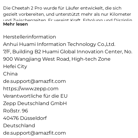
Die Cheetah 2 Pro wurde für Läufer entwickelt, die sich
gezielt vorbereiten, und unterstützt mehr als nur Kilometer
und Zwischenzeiten. Er vereint Kraft, Erholung und Disziplin,
Mehr lesen
die die Leistungsfähigkeit steigern.
Herstellerinformation
Titanfestigkeit. Strukturelle Leichtigkeit.
Das Design wurde auf raffinierte Leistungsfähigkeit und
Anhui Huami Information Technology Co.,Ltd.
strukturelle Leichtigkeit ausgelegt und verzichtet auf
7/F, Building B2 Huami Global Innovation Center, No.
überflüssiges Material, sodass jedes Element
900 Wangjiang West Road, High-tech Zone
Geschwindigkeit, Kraft und Effizienz fördert. Der Cheetah 2
Hefei City
Pro wurde für die langfristige Vorbereitung entwickelt und
China
sorgt für Klarheit in jeder Trainingsphase, damit Sie
Anstrengung, Erholung und Fortschritt sicher aufeinander
de.support@amazfit.com
abstimmen können.
https://www.zepp.com
Verantwortliche für die EU
Zielorientiertes Training.
Strukturierte Trainingspläne begleiten jede Phase Ihres
Zepp Deutschland GmbH
Trainingszyklus. Von Halbmarathons über Intervall-Läufe bis
Roßstr. 96
hin zu integriertem Krafttraining – jede Einheit hilft Ihnen,
40476 Düsseldorf
Ausdauer, Kraft und Regeneration in Einklang zu bringen und
Deutschland
gleichzeitig Ihre Trainingsstrategie langfristig zielgerichteter
de.support@amazfit.com
und bewusster zu gestalten.