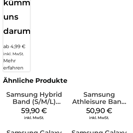
kümmern
uns
darum!
ab 4,99 €
inkl. MwSt.
Mehr
erfahren
Ähnliche Produkte
Samsung Hybrid
Samsung
Band (S/M/L)
Athleisure Band
Galaxy
(M/L) Galaxy
59,90
€
50,90
€
Watch8/Watch8
Watch8/Watch8
inkl. MwSt.
inkl. MwSt.
Classic Blue
Classic Green
Samsung Galaxy
Samsung Galaxy