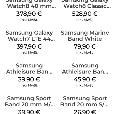
Watch8 40 mm
Watch8 Classic
Graphite
Black
378,90
€
528,90
€
inkl. MwSt.
inkl. MwSt.
Samsung Galaxy
Samsung Marine
Watch7 LTE 44
Band White
mm Green
397,90
€
79,90
€
inkl. MwSt.
inkl. MwSt.
Samsung
Samsung
Athleisure Band
Athleisure Band
M/L Galaxy
S/M Galaxy
39,90
€
45,90
€
Watch7 Silver
Watch7 Cream
inkl. MwSt.
inkl. MwSt.
Samsung Sport
Samsung Sport
Band 20 mm M/L
Band 20 mm S/M
Galaxy Watch4
Galaxy Watch4
39,90
€
26,90
€