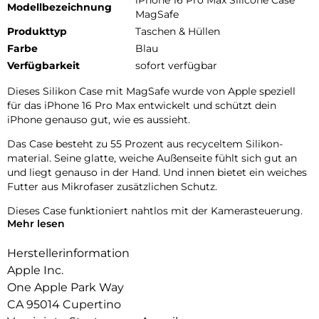
iPhone 16 Pro Max Silicone Case
Modellbezeichnung
MagSafe
Produkttyp
Taschen & Hüllen
Farbe
Blau
Verfügbarkeit
sofort verfügbar
Dieses Silikon Case mit MagSafe wurde von Apple speziell
für das iPhone 16 Pro Max entwickelt und schützt dein
iPhone genauso gut, wie es aussieht.
Das Case besteht zu 55 Prozent aus recyceltem Silikon­
material. Seine glatte, weiche Außenseite fühlt sich gut an
und liegt genauso in der Hand. Und innen bietet ein weiches
Futter aus Mikrofaser zusätzlichen Schutz.
Dieses Case funktioniert nahtlos mit der Kamera­steuerung.
Mehr lesen
Es hat eine Saphir­kappe mit einer leitenden Schicht, die die
Bewegungen deines Fingers auf dem Case zur Kamera­
Herstellerinformation
steuerung erkennen kann.
Apple Inc.
Mit integrierten Magneten, die sich perfekt am iPhone 16 Pro
One Apple Park Way
Max ausrichten, hält das Case ganz einfach und sorgt für
CA 95014 Cupertino
schnelleres kabelloses Laden. Lass dein iPhone beim Laden