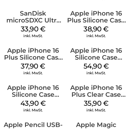
SanDisk
Apple iPhone 16
microSDXC Ultra
Plus Silicone Case
128 GB + Adapter
MagSafe Denim
33,90
€
38,90
€
Mobile
inkl. MwSt.
inkl. MwSt.
Apple iPhone 16
Apple iPhone 16
Plus Silicone Case
Silicone Case
MagSafe Lake
MagSafe Black
37,90
€
54,90
€
Green
inkl. MwSt.
inkl. MwSt.
Apple iPhone 16
Apple iPhone 16
Silicone Case
Plus Clear Case
MagSafe Plum
MagSafe
43,90
€
35,90
€
Transparent
inkl. MwSt.
inkl. MwSt.
Apple Pencil USB-
Apple Magic