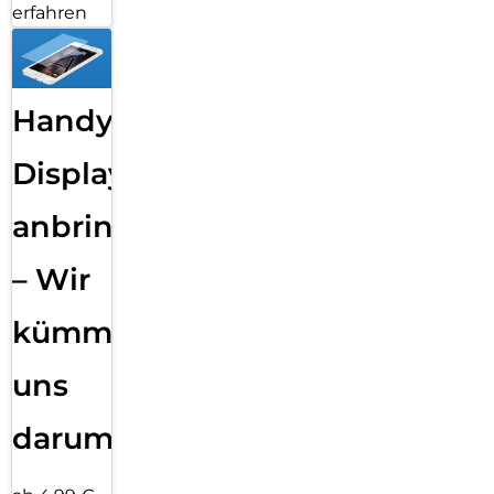
erfahren
Handy
Displayfolie
anbringen
– Wir
kümmern
uns
darum!