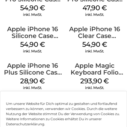
MagSafe Black
MagSafe Denim
54,90
€
47,90
€
inkl. MwSt.
inkl. MwSt.
Apple iPhone 16
Apple iPhone 16
Silicone Case
Clear Case
MagSafe Lake
MagSafe
54,90
€
54,90
€
Green
Transparent
inkl. MwSt.
inkl. MwSt.
Apple iPhone 16
Apple Magic
Plus Silicone Case
Keyboard Folio
MagSafe Black
iPad 10.9″ (10.Gen.)
28,90
€
293,90
€
Weiß
inkl. MwSt.
inkl. MwSt.
Um unsere Website für Dich optimal zu gestalten und fortlaufend
verbessern zu können, verwenden wir Cookies. Durch die weitere
Nutzung der Website stimmst Du der Verwendung von Cookies zu.
Impressum
Weitere Informationen zu Cookies erhältst Du in unserer
Datenschutzerklärung.