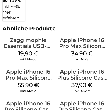
ab 4,99 €
inkl. MwSt.
Mehr
erfahren
Ähnliche Produkte
Zagg mophie
Apple iPhone 16
Essentials USB-C-
Pro Max Silicone
20W Charger PD
Case MagSafe
19,90
€
34,90
€
Weiß
Denim
inkl. MwSt.
inkl. MwSt.
Apple iPhone 16
Apple iPhone 16
Pro Max Silicone
Plus Silicone Case
Case MagSafe
MagSafe Lake
55,90
€
37,90
€
Stone Gray
Green
inkl. MwSt.
inkl. MwSt.
Apple iPhone 16
Apple iPhone 16
Pro Silicone Case
Pro Silicone Case