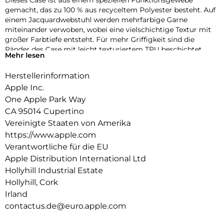
Dieses Case ist aus einem speziellen Funktions­gewebe
gemacht, das zu 100 % aus recyceltem Polyester besteht. Auf
einem Jacquard­webstuhl werden mehrfarbige Garne
miteinander verwoben, wobei eine vielschichtige Textur mit
großer Farbtiefe entsteht. Für mehr Griffigkeit sind die
Ränder des Case mit leicht texturiertem TPU beschichtet.
Mehr lesen
Die Tasten aus elegantem eloxiertem Aluminium sorgen für
präzises und schnelles Feedback.
Herstellerinformation
Mit zwei Verbindungs­punkten lässt sich dieses Case sicher
Apple Inc.
am Crossbody Band befestigen. So kannst du dein iPhone
One Apple Park Way
entspannt freihändig tragen.
CA 95014 Cupertino
Mit integrierten Magneten, die sich perfekt am iPhone 17 Pro
Vereinigte Staaten von Amerika
ausrichten, hält das Case ganz einfach und sorgt für
https://www.apple.com
schnelleres kabel­loses Laden. Lass dein iPhone beim Laden
Verantwortliche für die EU
einfach im Case und docke dein MagSafe Ladegerät an oder
Apple Distribution International Ltd
leg es auf dein Qi2.2 oder Qi zertifiziertes Ladegerät.
Hollyhill Industrial Estate
Wie jedes von Apple entwickelte Case durchläuft es im Laufe
Hollyhill, Cork
des Design‑ und Fertigungs­prozesses Tausende von
Irland
Teststunden. Deshalb sieht es nicht nur großartig aus,
contactus.de@euro.apple.com
sondern ist auch dafür gemacht, dein iPhone vor Kratzern
und bei Stürzen zu schützen.