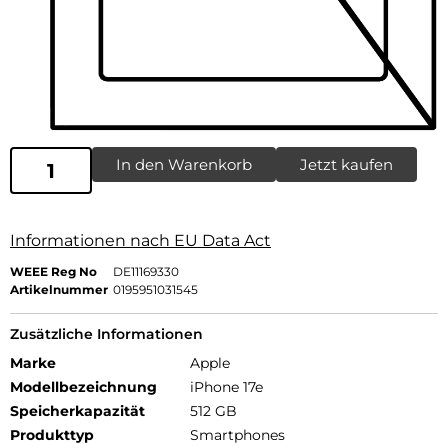
In den Warenkorb
Jetzt kaufen
Informationen nach EU Data Act
WEEE Reg No
DE11169330
Artikelnummer
0195951031545
Zusätzliche Informationen
Marke
Apple
Modellbezeichnung
iPhone 17e
Speicherkapazität
512 GB
Produkttyp
Smartphones