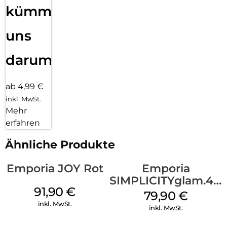
kümmern
uns
darum!
ab 4,99 €
inkl. MwSt.
Mehr
erfahren
Ähnliche Produkte
Emporia JOY Rot
Emporia
SIMPLICITYglam.4G
91,90
€
Schwarz
79,90
€
inkl. MwSt.
inkl. MwSt.