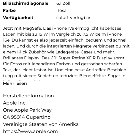
Bildschirmdiagonale
6,1 Zoll
Farbe
Rosa
Verfügbarkeit
sofort verfügbar
Jetzt mit MagSafe. Das iPhone 17e ermög­licht kabel­loses
Laden mit bis zu 15 W im Vergleich zu 7,5 W beim iPhone
16e. Du kannst es also jeder­zeit ein­fach, bequem und schnell
laden. Und durch die inte­grierten Magnete ver­bindest du mit
einem Klick Zubehör wie Lade­geräte, Cases und mehr.
Brillantes Dis­play. Das 6,1″ Super Retina XDR Dis­play sorgt
für Fotos mit leben­digen Farben und ge­stochen scharfen
Text, der leicht lesbar ist. Und eine neue Antireflex-Beschich­
tung mit sieben Schichten redu­ziert Blend­effekte. Sogar in
hellem Sonnen­licht.
Mehr lesen
Face ID. Mit Face ID kannst du dein iPhone sicher ent­
sperren, dich bei Apps anmelden und bezahlen − mit nur
Herstellerinformation
einem Blick.
Apple Inc.
ctiontaste. Die Abkürzung zu deinem Lieblings­feature. Wenn
One Apple Park Way
du die Actiontaste lange drückst, kannst du alles Mögliche
CA 95014 Cupertino
machen – aktiviere den Stummmodus, Über­setzung, visuelle
Intelligenz und mehr.
Vereinigte Staaten von Amerika
Farben. Das iPhone 17e kommt in drei tollen Farben. Wähle
https://www.apple.com