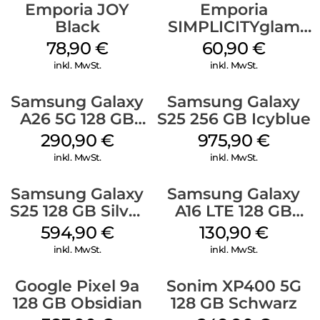
Emporia JOY
Emporia
Black
SIMPLICITYglam
Schwarz
78,90
€
60,90
€
inkl. MwSt.
inkl. MwSt.
Samsung Galaxy
Samsung Galaxy
A26 5G 128 GB
S25 256 GB Icyblue
White
290,90
€
975,90
€
inkl. MwSt.
inkl. MwSt.
Samsung Galaxy
Samsung Galaxy
S25 128 GB Silver
A16 LTE 128 GB
Shadow
Black
594,90
€
130,90
€
inkl. MwSt.
inkl. MwSt.
Google Pixel 9a
Sonim XP400 5G
128 GB Obsidian
128 GB Schwarz