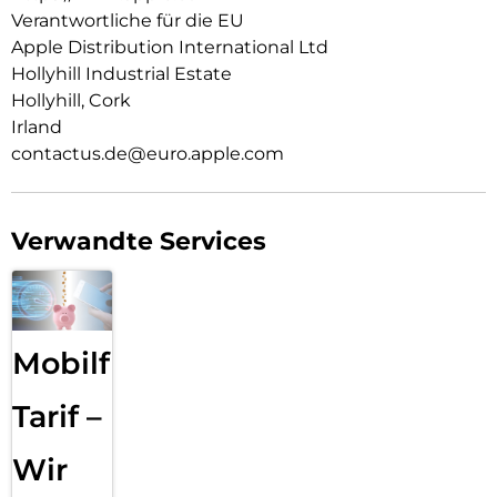
zwi­schen zeitlosem Schwarz, Weiß oder dem neuen zarten
Verantwortliche für die EU
Hellrosa.
Apple Distribution International Ltd
Hollyhill Industrial Estate
Hollyhill, Cork
Irland
contactus.de@euro.apple.com
Verwandte Services
Mobilfunk
Tarif –
Wir