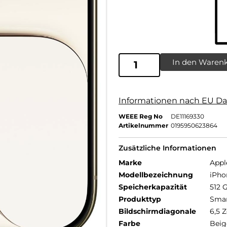
In den Waren
Informationen nach EU Da
WEEE Reg No
DE11169330
Artikelnummer
0195950623864
Zusätzliche Informationen
Marke
Appl
Modellbezeichnung
iPho
Speicherkapazität
512 
Produkttyp
Sma
Bildschirmdiagonale
6,5 Z
Farbe
Beig