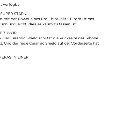
rt verfügbar
 SUPER STARK.
n mit der Power eines Pro Chips. Mit 5,6 mm ist das
ünn und leicht, dass es kaum zu fassen ist.
E ZUVOR.
n. Der Ceramic Shield schützt die Rückseite des iPhone
z. Und der neue Ceramic Shield auf der Vorderseite hat
ERAS IN EINER.
it 2x Zoom in optischer Qualität. Mach einfach
on dort, wo du stehst.
KAMERA.
rte Gruppenselfies, Videos mit doppelter Aufnahme von
ehr.
LL. EXTREM EFFIZIENT.
te iPhone Chip, den es je gab. Er liefert Pro Performance
den dünnen und leichten Design.
TAG.