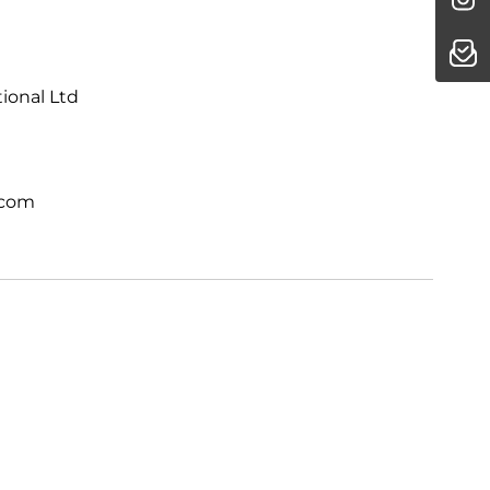
 einem völlig neuen Level. Direkt integriert.
tional Ltd
.com