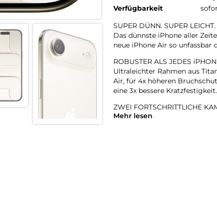
Verfügbarkeit
sofo
SUPER DÜNN. SUPER LEICHT.
Das dünnste iPhone aller Zeite
neue iPhone Air so unfassbar d
ROBUSTER ALS JEDES iPHON
Ultraleichter Rahmen aus Tita
Air, für 4x höheren Bruchschut
eine 3x bessere Kratzfestigkeit.
ZWEI FORTSCHRITTLICHE KAM
Mehr lesen
48 MP Fusion Kamera-System m
perfekte Aufnahmen – direkt v
18MP CENTER STAGE FRONT
Flexible Bildausschnitte. Sma
Front- und Rückkamera und m
A19 PRO CHIP. EXTREM SCHNE
Der A19 Pro ist der effizientes
und das in einem bahnbrechen
BATTERIE FÜR DEN GANZEN 