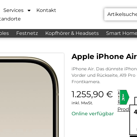
Services
Kontakt
tandorte
bles
Festnetz
Kopfhörer & Headsets
Smart Hom
Apple iPhone Air
iPhone Air. Das dünnste iPhone 
Vorder und Rückseite, A19 Pr
Frontkamera.
1.255,90
€
inkl. MwSt.
Produkt
Online verfügbar