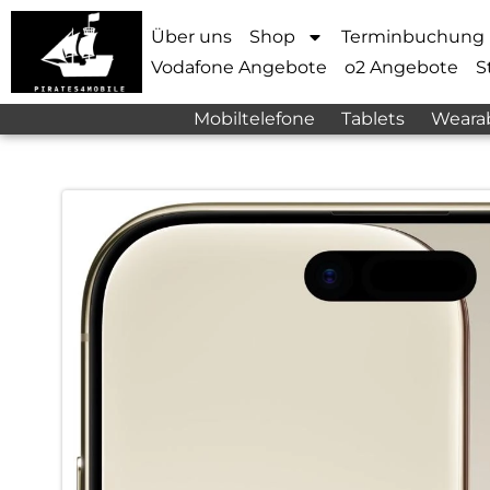
Über uns
Shop
Terminbuchung
Vodafone Angebote
o2 Angebote
S
Mobiltelefone
Tablets
Weara