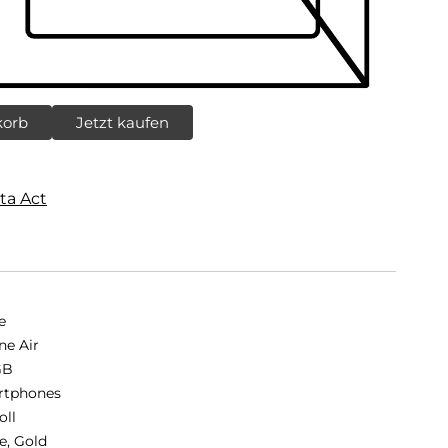
korb
Jetzt kaufen
ta Act
e
ne Air
GB
rtphones
oll
e, Gold