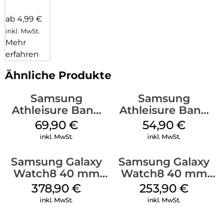
ab 4,99 €
inkl. MwSt.
Mehr
erfahren
Ähnliche Produkte
Samsung
Samsung
Athleisure Band
Athleisure Band
(M/L) Galaxy
(S/M) Galaxy
69,90
€
54,90
€
Watch8/Watch8
Watch8/Watch8
inkl. MwSt.
inkl. MwSt.
Classic Graphite
Classic Graphite
Samsung Galaxy
Samsung Galaxy
Watch8 40 mm
Watch8 40 mm
Silver
Graphite
378,90
€
253,90
€
inkl. MwSt.
inkl. MwSt.