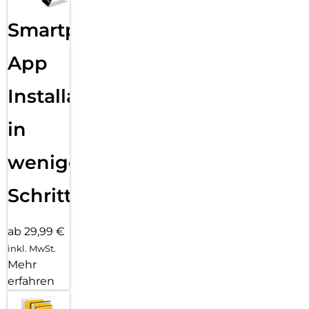
Sende eine Textnachricht, ruf jemanden an, lade Musik und
Smartphone
Podcasts und kontaktiere den Notruf – alles ohne dein
iPhone. Und jetzt bist du mit schnellem 5G unterwegs noch
besser verbunden.
App
Installation
in
wenigen
Schritten
ab 29,99 €
inkl. MwSt.
Mehr
erfahren