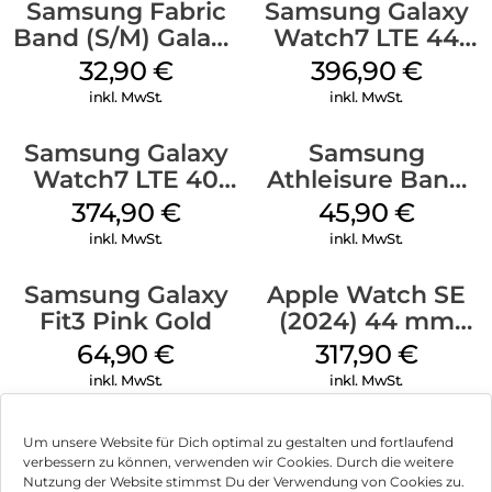
Samsung Fabric
Samsung Galaxy
Band (S/M) Galaxy
Watch7 LTE 44
Watch8/Watch8
mm Green
32,90
€
396,90
€
Classic Red
inkl. MwSt.
inkl. MwSt.
Samsung Galaxy
Samsung
Watch7 LTE 40
Athleisure Band
mm Cream
S/M Galaxy
374,90
€
45,90
€
Watch7 Cream
inkl. MwSt.
inkl. MwSt.
Samsung Galaxy
Apple Watch SE
Fit3 Pink Gold
(2024) 44 mm
GPS + Cellular
64,90
€
317,90
€
(Sportarmband
inkl. MwSt.
inkl. MwSt.
Mitternacht M/L)
Mitternacht
Um unsere Website für Dich optimal zu gestalten und fortlaufend
verbessern zu können, verwenden wir Cookies. Durch die weitere
Nutzung der Website stimmst Du der Verwendung von Cookies zu.