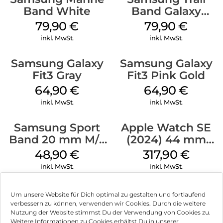
Band White
Band Galaxy
Watch Ultra
79,90
€
79,90
€
Orange
inkl. MwSt.
inkl. MwSt.
Samsung Galaxy
Samsung Galaxy
Fit3 Gray
Fit3 Pink Gold
64,90
€
64,90
€
inkl. MwSt.
inkl. MwSt.
Samsung Sport
Apple Watch SE
Band 20 mm M/L
(2024) 44 mm
Galaxy Watch
GPS + Cellular
48,90
€
317,90
€
Series Silber
(Sportarmband
inkl. MwSt.
inkl. MwSt.
Mitternacht M/L)
Mitternacht
Um unsere Website für Dich optimal zu gestalten und fortlaufend
verbessern zu können, verwenden wir Cookies. Durch die weitere
Nutzung der Website stimmst Du der Verwendung von Cookies zu.
Impressum
Weitere Informationen zu Cookies erhältst Du in unserer