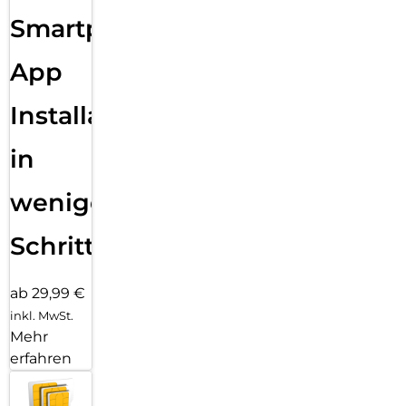
Sende eine Textnachricht, nimm einen Anruf an, hör Musik,
Smartphone
verwende Siri und erhalte Mitteilungen. Die Series 11 (GPS)
funktioniert mit deinem iPhone und im WLAN, damit du in
Verbindung bleibst.
App
Installation
in
wenigen
Schritten
ab 29,99 €
inkl. MwSt.
Mehr
erfahren