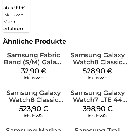
ab 4,99 €
inkl. MwSt.
Mehr
erfahren
Ähnliche Produkte
Samsung Fabric
Samsung Galaxy
Band (S/M) Galaxy
Watch8 Classic
Watch8/Watch8
Black
32,90
€
528,90
€
Classic Red
inkl. MwSt.
inkl. MwSt.
Samsung Galaxy
Samsung Galaxy
Watch8 Classic
Watch7 LTE 44
White
mm Silver
523,90
€
398,90
€
inkl. MwSt.
inkl. MwSt.
Samsung Marine
Samsung Trail