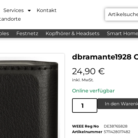
Services
Kontakt
tandorte
bles
Festnetz
Kopfhörer & Headsets
Smart Hom
dbramante1928 O
24,90
€
inkl. MwSt.
Online verfügbar
In den Waren
WEEE Reg No
DE38765828
Artikelnummer
5711428017482