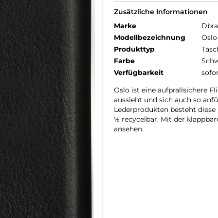
Zusätzliche Informationen
Marke
Dbr
Modellbezeichnung
Oslo
Produkttyp
Tasc
Farbe
Schw
Verfügbarkeit
sofo
Oslo ist eine aufprallsichere 
aussieht und sich auch so anf
Lederprodukten besteht diese H
% recycelbar. Mit der klappbar
ansehen.