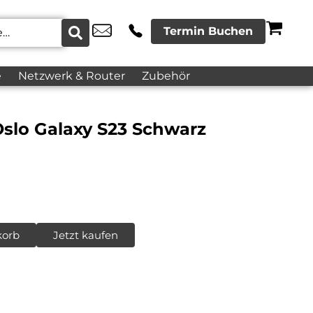
Termin Buchen
e
Netzwerk & Router
Zubehör
slo Galaxy S23 Schwarz
korb
Jetzt kaufen