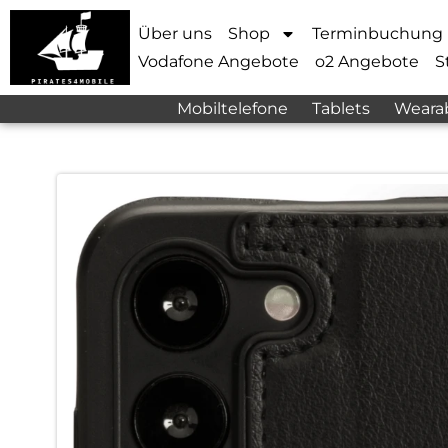
Über uns
Shop
Terminbuchung
Vodafone Angebote
o2 Angebote
S
Mobiltelefone
Tablets
Weara