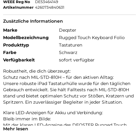
WEEE Reg No
DE53464149
Artikelnummer
4260734840631
Zusätzliche Informationen
Marke
Deqster
Modellbezeichnung
Rugged Touch Keyboard Folio
Produkttyp
Tastaturen
Farbe
Schwarz
Verfügbarkeit
sofort verfügbar
Robustheit, die dich überzeugt:
Schutz nach MIL-STD-810H – für den aktiven Alltag:
Unsere robuste iPad Tastaturhülle wurde für den täglichen
Gebrauch entwickelt. Sie hält Falltests nach MIL-STD-810H
stand und bietet optimalen Schutz vor Stößen, Kratzern und
Spritzern. Ein zuverlässiger Begleiter in jeder Situation.
Klare LED-Anzeigen für Akku und Verbindung:
Bleib immer im Bilde:
Mit der klaren LED-Anzeige des DEQSTER Rugged Touch
Mehr lesen
Keyboards behältst Du den Akkustand und die Bluetooth-
Verbindung stets im Blick. So bist Du immer bereit für den