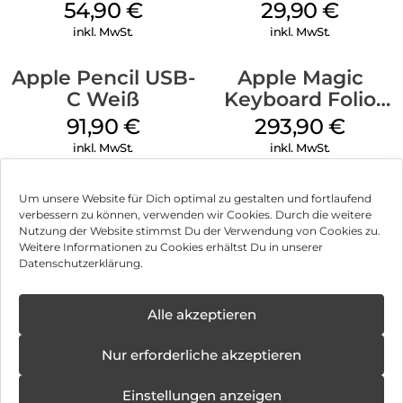
MagSafe
Case MagSafe
54,90
€
29,90
€
Transparent
Transparent
inkl. MwSt.
inkl. MwSt.
Apple Pencil USB-
Apple Magic
C Weiß
Keyboard Folio
iPad 10.9″ (10.Gen.)
91,90
€
293,90
€
Weiß
inkl. MwSt.
inkl. MwSt.
Um unsere Website für Dich optimal zu gestalten und fortlaufend
verbessern zu können, verwenden wir Cookies. Durch die weitere
Nutzung der Website stimmst Du der Verwendung von Cookies zu.
Impressum
Weitere Informationen zu Cookies erhältst Du in unserer
Datenschutzerklärung.
AGB
Datenschutz
Alle akzeptieren
Vertrag widerrufen
Nur erforderliche akzeptieren
Hinweis zur Batterieentsorgung
Einstellungen anzeigen