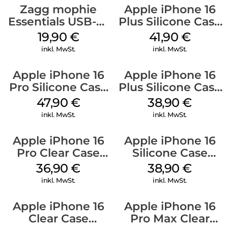
Zagg mophie
Apple iPhone 16
Essentials USB-C-
Plus Silicone Case
20W Charger PD
MagSafe Stone
19,90
€
41,90
€
Weiß
Gray
inkl. MwSt.
inkl. MwSt.
Apple iPhone 16
Apple iPhone 16
Pro Silicone Case
Plus Silicone Case
MagSafe Denim
MagSafe Denim
47,90
€
38,90
€
inkl. MwSt.
inkl. MwSt.
Apple iPhone 16
Apple iPhone 16
Pro Clear Case
Silicone Case
MagSafe
MagSafe
36,90
€
38,90
€
Transparent
Ultramarine
inkl. MwSt.
inkl. MwSt.
Apple iPhone 16
Apple iPhone 16
Clear Case
Pro Max Clear