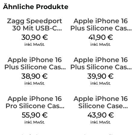
Ähnliche Produkte
Zagg Speedport
Apple iPhone 16
30 Mit USB-C
Plus Silicone Case
Kabel Weiß
MagSafe Stone
30,90
€
41,90
€
Gray
inkl. MwSt.
inkl. MwSt.
Apple iPhone 16
Apple iPhone 16
Plus Silicone Case
Plus Silicone Case
MagSafe Denim
MagSafe Plum
38,90
€
39,90
€
inkl. MwSt.
inkl. MwSt.
Apple iPhone 16
Apple iPhone 16
Pro Silicone Case
Silicone Case
MagSafe Stone
MagSafe Plum
55,90
€
43,90
€
Gray
inkl. MwSt.
inkl. MwSt.