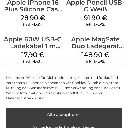
Apple iPhone 16
Apple Pencil USB-
Plus Silicone Case
C Weiß
MagSafe Black
28,90
€
91,90
€
inkl. MwSt.
inkl. MwSt.
Apple 60W USB-C
Apple MagSafe
Ladekabel 1 m
Duo Ladegerät
Weiß
Weiß
17,90
€
148,90
€
inkl. MwSt.
inkl. MwSt.
Um unsere Website für Dich optimal zu gestalten und fortlaufend
verbessern zu können, verwenden wir Cookies. Durch die weitere
Nutzung der Website stimmst Du der Verwendung von Cookies zu.
Impressum
Weitere Informationen zu Cookies erhältst Du in unserer
Datenschutzerklärung.
AGB
Datenschutz
Alle akzeptieren
Können wir Dir behilflich sein?
Vertrag widerrufen
Nur erforderliche akzeptieren