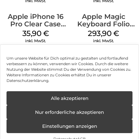
inkl. MwSt.
inkl. MwSt.
Apple iPhone 16
Apple Magic
Pro Clear Case
Keyboard Folio
MagSafe
iPad 10.9″ (10.Gen.)
35,90
€
293,90
€
Transparent
Weiß
inkl. MwSt.
inkl. MwSt.
Um unsere Website für Dich optimal zu gestalten und fortlaufend
verbessern zu können, verwenden wir Cookies. Durch die weitere
Nutzung der Website stimmst Du der Verwendung von Cookies zu.
Impressum
Weitere Informationen zu Cookies erhältst Du in unserer
Datenschutzerklärung.
AGB
Datenschutz
Alle akzeptieren
Vertrag widerrufen
Nur erforderliche akzeptieren
Hinweis zur Batterieentsorgung
Einstellungen anzeigen
Newsletter
Datenschutz
AGB