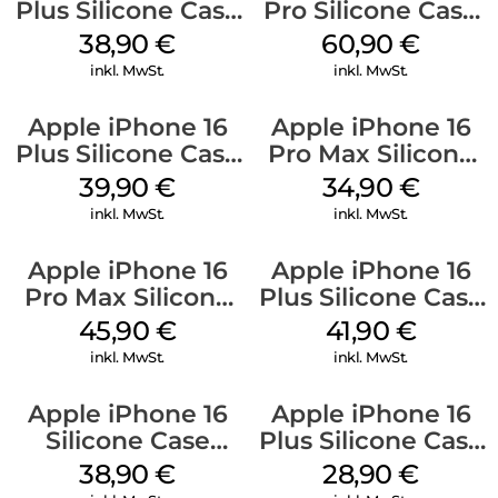
Plus Silicone Case
Pro Silicone Case
MagSafe Denim
MagSafe Stone
38,90
€
60,90
€
Gray
inkl. MwSt.
inkl. MwSt.
Apple iPhone 16
Apple iPhone 16
Plus Silicone Case
Pro Max Silicone
MagSafe Plum
Case MagSafe
39,90
€
34,90
€
Denim
inkl. MwSt.
inkl. MwSt.
Apple iPhone 16
Apple iPhone 16
Pro Max Silicone
Plus Silicone Case
Case MagSafe
MagSafe Stone
45,90
€
41,90
€
Ultramarine
Gray
inkl. MwSt.
inkl. MwSt.
Apple iPhone 16
Apple iPhone 16
Silicone Case
Plus Silicone Case
MagSafe
MagSafe Black
38,90
€
28,90
€
Ultramarine