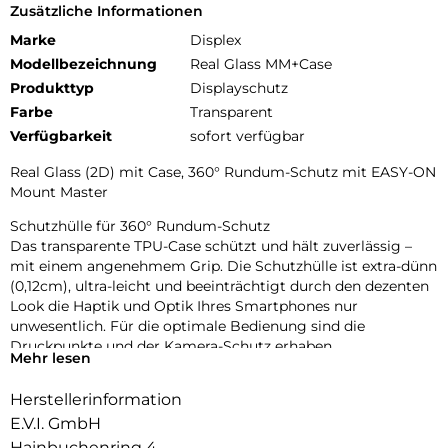
Zusätzliche Informationen
Marke
Displex
Modellbezeichnung
Real Glass MM+Case
Produkttyp
Displayschutz
Farbe
Transparent
Verfügbarkeit
sofort verfügbar
Real Glass (2D) mit Case, 360° Rundum-Schutz mit EASY-ON
Mount Master
Schutzhülle für 360° Rundum-Schutz
Das transparente TPU-Case schützt und hält zuverlässig –
mit einem angenehmem Grip. Die Schutzhülle ist extra-dünn
(0,12cm), ultra-leicht und beeinträchtigt durch den dezenten
Look die Haptik und Optik Ihres Smartphones nur
unwesentlich. Für die optimale Bedienung sind die
Druckpunkte und der Kamera-Schutz erhaben.
Mehr lesen
Glas- und Kantenhärte
Herstellerinformation
Das Displex Panzerglas hat einen Härtegrad von 10H und ist
damit nicht nur kratz-, bruch-, und stoßfester als
E.V.I. GmbH
vergleichbare Markenprodukte, sondern übertrifft sogar
Hainbuchenring 4