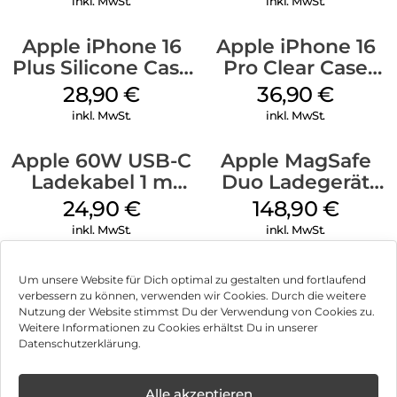
inkl. MwSt.
inkl. MwSt.
Apple iPhone 16
Apple iPhone 16
Plus Silicone Case
Pro Clear Case
MagSafe Black
MagSafe
28,90
€
36,90
€
Transparent
inkl. MwSt.
inkl. MwSt.
Apple 60W USB-C
Apple MagSafe
Ladekabel 1 m
Duo Ladegerät
Weiß
Weiß
24,90
€
148,90
€
inkl. MwSt.
inkl. MwSt.
Um unsere Website für Dich optimal zu gestalten und fortlaufend
verbessern zu können, verwenden wir Cookies. Durch die weitere
Nutzung der Website stimmst Du der Verwendung von Cookies zu.
Impressum
Weitere Informationen zu Cookies erhältst Du in unserer
Datenschutzerklärung.
AGB
Datenschutz
Alle akzeptieren