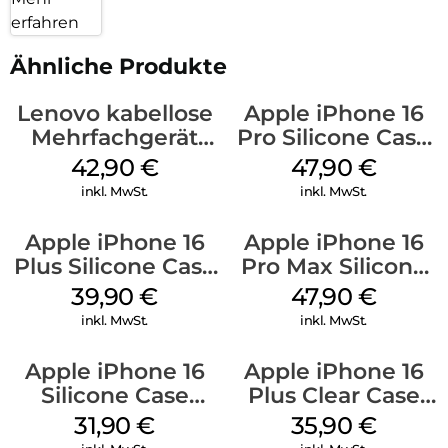
erfahren
Ähnliche Produkte
Lenovo kabellose
Apple iPhone 16
Mehrfachgerät
Pro Silicone Case
Luna Grey
MagSafe Denim
42,90
€
47,90
€
inkl. MwSt.
inkl. MwSt.
Apple iPhone 16
Apple iPhone 16
Plus Silicone Case
Pro Max Silicone
MagSafe Plum
Case MagSafe
39,90
€
47,90
€
Black
inkl. MwSt.
inkl. MwSt.
Apple iPhone 16
Apple iPhone 16
Silicone Case
Plus Clear Case
MagSafe Fuchsia
MagSafe
31,90
€
35,90
€
Transparent