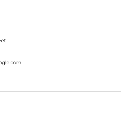
eet
ogle.com