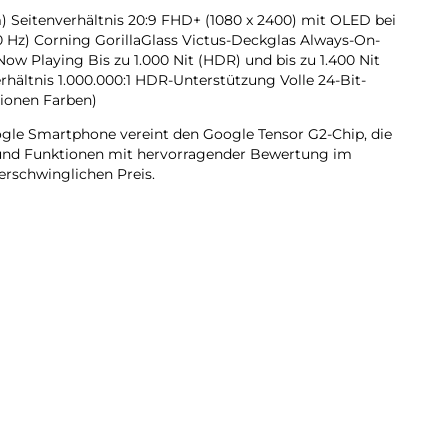
m) Seitenverhältnis 20:9 FHD+ (1080 x 2400) mit OLED bei
0 Hz) Corning GorillaGlass Victus-Deckglas Always-On-
ow Playing Bis zu 1.000 Nit (HDR) und bis zu 1.400 Nit
erhältnis 1.000.000:1 HDR-Unterstützung Volle 24-Bit-
llionen Farben)
oogle Smartphone vereint den Google Tensor G2-Chip, die
 und Funktionen mit hervorragender Bewertung im
erschwinglichen Preis.
e ist da: Google Pixel 7a. Dank des Google Tensor G2-
l. Und mit der Pixel-Kamera gelingen beeindruckende
gle One trägt zum Schutz deiner Daten bei. Pixel 7a-
rvorragende Bewertung im Bereich Sicherheit. Außerdem
Und all das erhältst du zu einem erschwinglichen Preis.