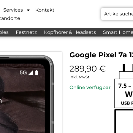
Services
Kontakt
tandorte
bles
Festnetz
Kopfhörer & Headsets
Smart Hom
Google Pixel 7a 
289,90
€
inkl. MwSt.
Online verfügbar