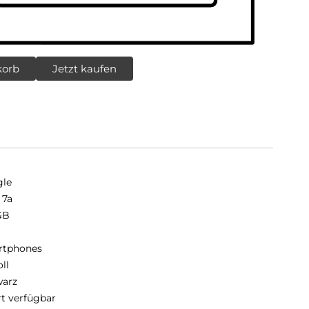
korb
Jetzt kaufen
le
 7a
GB
B
rtphones
oll
arz
rt verfügbar