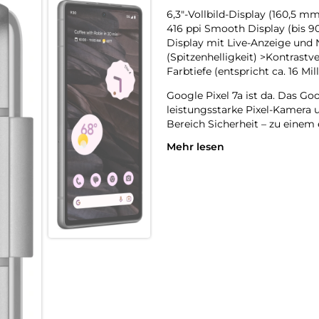
6,3″-Vollbild-Display (160,5 m
416 ppi Smooth Display (bis 9
Display mit Live-Anzeige und N
(Spitzenhelligkeit) >Kontrastv
Farbtiefe (entspricht ca. 16 Mi
Google Pixel 7a ist da. Das G
leistungsstarke Pixel-Kamera
Bereich Sicherheit – zu einem 
Mehr lesen
Das neue Smartphone von Googl
Chips ist es besonders schnel
Fotos und Videos. VPN von Goo
Funktionen erhielten eine he
hält der Akku den ganzen Tag. 