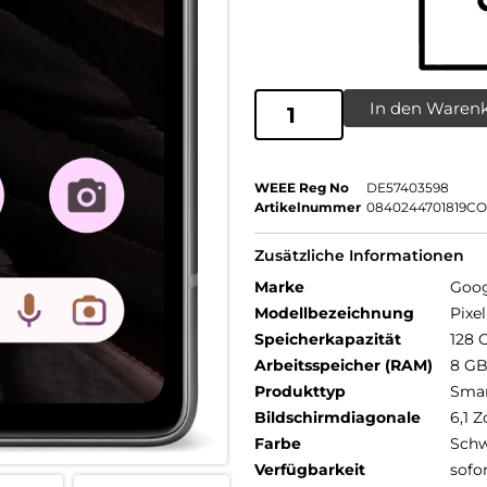
In den Waren
WEEE Reg No
DE57403598
Artikelnummer
0840244701819CO
Zusätzliche Informationen
Marke
Goog
Modellbezeichnung
Pixel
Speicherkapazität
128 
Arbeitsspeicher (RAM)
8 G
Produkttyp
Sma
Bildschirmdiagonale
6,1 Z
Farbe
Schw
Verfügbarkeit
sofo