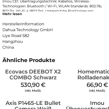
Imou CE1. Übertragungstechnik: Kabellos, Wireless-
Technologien: Bluetooth / Wi-Fi, WLAN-Standards: 802.11b,
802.11g, Wi-Fi 4 (802.11n). Unterstützte Positionierung:
Mehr lesen
Drinnen, Produktfarbe: Weiß, Gehäusematerial: Polycarbonat
(PC). Maximale Eingangsleistung: 2500 W, AC
Herstellerinformation
Eingangsspannung: 220 – 240 V, AC Eingangsfrequenz: 50/60
Dahua Technology GmbH
Hz. Unterstützte mobile Betriebssysteme: Android 10,
Android 10.0, Android 11.0, Android 12.0, Android 13.0, Android
Liye Road 582
4.4, Android 5.0,.
Hangzhou
China
Ähnliche Produkte
Ecovacs DEEBOT X2
Homematic
COMBO Schwarz
Rollladenak
Unterputz 
530,90
€
66,90
€
inkl. MwSt.
inkl. MwSt.
Axis P1465-LE Bullet
Imou
Camera Weiß
Überwachungs