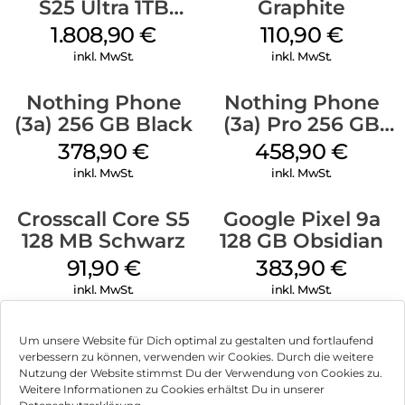
S25 Ultra 1TB
Graphite
Titanium Black
1.808,90
€
110,90
€
inkl. MwSt.
inkl. MwSt.
Nothing Phone
Nothing Phone
(3a) 256 GB Black
(3a) Pro 256 GB
Grey
378,90
€
458,90
€
inkl. MwSt.
inkl. MwSt.
Crosscall Core S5
Google Pixel 9a
128 MB Schwarz
128 GB Obsidian
91,90
€
383,90
€
inkl. MwSt.
inkl. MwSt.
Um unsere Website für Dich optimal zu gestalten und fortlaufend
verbessern zu können, verwenden wir Cookies. Durch die weitere
Nutzung der Website stimmst Du der Verwendung von Cookies zu.
Impressum
Weitere Informationen zu Cookies erhältst Du in unserer