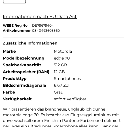
Informationen nach EU Data Act
WEEE Reg No
DE79679404
Artikelnummer
0840493603360
Zusätzliche Informationen
Marke
Motorola
Modellbezeichnung
edge 70
Speicherkapazität
512 GB
Arbeitsspeicher (RAM)
12 GB
Produkttyp
Smartphones
Bildschirmdiagonale
6,67 Zoll
Farbe
Grau
Verfügbarkeit
sofort verfügbar
Wir präsentieren das brandneue, unglaublich dünne
motorola edge 70. Es besteht aus Flugzeugaluminium mit
unverwechselbarem Finish in Pantone-Farben und definiert
neu, was ein ultradünnes Smartphone alles kann. Dank der