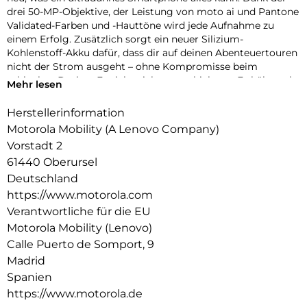
drei 50-MP-Objektive, der Leistung von moto ai und Pantone
Validated-Farben und -Hauttöne wird jede Aufnahme zu
einem Erfolg. Zusätzlich sorgt ein neuer Silizium-
Kohlenstoff-Akku dafür, dass dir auf deinen Abenteuertouren
nicht der Strom ausgeht – ohne Kompromisse beim
schlanken Design. Es sieht nicht nur schick aus. Es hält auch
Mehr lesen
besonders lange. Auf den Unterwasserschutz und die
Widerstandsfähigkeit gemäß Militär-Standard kannst du
Herstellerinformation
dich verlassen. Auf dem 6, 7-Zoll-Super-HD-Display (1220p /
Motorola Mobility (A Lenovo Company)
1,5K) siehst du alles unglaublich detailliert. Darüber hinaus
Vorstadt 2
kommt es mit der Leistung der Snapdragon 7 der 4.
61440 Oberursel
Generation und jeder Menge Speicherplatz. Damit übertrifft
das motorola edge 70 alle Erwartungen.
Deutschland
https://www.motorola.com
Verantwortliche für die EU
Motorola Mobility (Lenovo)
Calle Puerto de Somport, 9
Madrid
Spanien
https://www.motorola.de