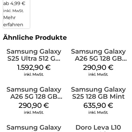
ab 4,99 €
inkl. MwSt.
Mehr
erfahren
Ähnliche Produkte
Samsung Galaxy
Samsung Galaxy
S25 Ultra 512 GB
A26 5G 128 GB
Titanium
Mint
1.592,90
€
290,90
€
Whitesilver
inkl. MwSt.
inkl. MwSt.
Samsung Galaxy
Samsung Galaxy
A26 5G 128 GB
S25 128 GB Mint
White
290,90
€
635,90
€
inkl. MwSt.
inkl. MwSt.
Samsung Galaxy
Doro Leva L10