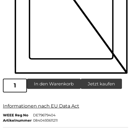
In den Warenkorb
Jetzt kaufen
Informationen nach EU Data Act
WEEE Reg No
DE79679404
Artikelnummer
0840493611211