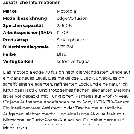
Zusätzliche Informationen
Marke
Motorola
Modellbezeichnung
edge 70 fusion
Speicherkapazität
256 GB
Arbeitsspeicher (RAM)
12 GB
Produkttyp
Smartphones
Bildschirmdiagonale
6,78 Zoll
Farbe
Blau
Verfügbarkeit
sofort verfügbar
Das motorola edge 70 fusion hebt die wichtigsten Dinge auf
ein ganz neues Level. Das makellose Quad-Curved-Design
schafft einen eleganten, raffinierten Look und eine natürlich
luxuriöse Haptik. Und trotz seines flachen, eleganten Designs
ist es vollgepackt mit Funktionen. Kameras auf Profi-Niveau
für jede Aufnahme, angefangen beim Sony LYTIA 710-Sensor.
Ein intelligenterer Assistent in der Tasche, der alltägliche
Aufgaben leichter macht. Und eine lange Akkulaufzeit mit
blitzschneller TurboPower-Aufladung. Du gehst gerne auf
Entdeckungstouren? Mit Widerstandsfähigkeit nach
Mehr lesen
Militärstandard und Unterwasserschutz kannst du sorglos