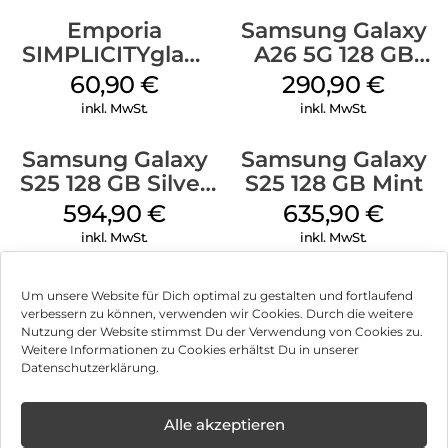
Emporia
Samsung Galaxy
SIMPLICITYglam
A26 5G 128 GB
Weiss
White
60,90
€
290,90
€
inkl. MwSt.
inkl. MwSt.
Samsung Galaxy
Samsung Galaxy
S25 128 GB Silver
S25 128 GB Mint
Shadow
594,90
€
635,90
€
inkl. MwSt.
inkl. MwSt.
Samsung Galaxy
Samsung Galaxy
Um unsere Website für Dich optimal zu gestalten und fortlaufend
S25 256 GB
S25 128 GB Navy
verbessern zu können, verwenden wir Cookies. Durch die weitere
Icyblue
Nutzung der Website stimmst Du der Verwendung von Cookies zu.
975,90
€
599,90
€
Weitere Informationen zu Cookies erhältst Du in unserer
inkl. MwSt.
inkl. MwSt.
Datenschutzerklärung.
Crosscall Stellar-
Crosscall Core S5
Alle akzeptieren
M6 128 GB
128 MB Schwarz