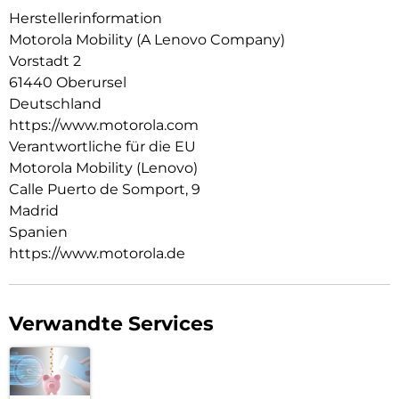
losziehen. Und all das plus ein 6,78-Zoll-Super-HD-Display
Herstellerinformation
mit Pantone Validated-Farben und Hauttönen, unschlagbare
Motorola Mobility (A Lenovo Company)
Snapdragon-Leistung und jede Menge Speicherplatz für
Vorstadt 2
deine Inhalte und Kreationen. Das neue motorola edge 70
61440 Oberursel
fusion ist einfach perfekt.
Deutschland
https://www.motorola.com
Verantwortliche für die EU
Motorola Mobility (Lenovo)
Calle Puerto de Somport, 9
Madrid
Spanien
https://www.motorola.de
Verwandte Services