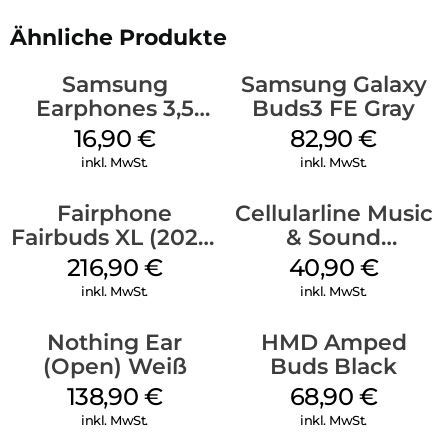
Ähnliche Produkte
Samsung
Samsung Galaxy
Earphones 3,5
Buds3 FE Gray
mm Schwarz
16,90
€
82,90
€
inkl. MwSt.
inkl. MwSt.
Fairphone
Cellularline Music
Fairbuds XL (2025)
& Sound
Horizon Black
Bluetooth
216,90
€
40,90
€
Headphone MAXI
inkl. MwSt.
inkl. MwSt.
3 Blue
Nothing Ear
HMD Amped
(Open) Weiß
Buds Black
138,90
€
68,90
€
inkl. MwSt.
inkl. MwSt.