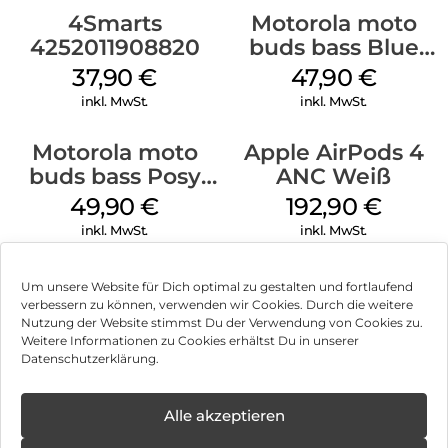
4Smarts
Motorola moto
4252011908820
buds bass Blue
Jewel
37,90
€
47,90
€
inkl. MwSt.
inkl. MwSt.
Motorola moto
Apple AirPods 4
buds bass Posy
ANC Weiß
Green
49,90
€
192,90
€
inkl. MwSt.
inkl. MwSt.
Um unsere Website für Dich optimal zu gestalten und fortlaufend
verbessern zu können, verwenden wir Cookies. Durch die weitere
Nutzung der Website stimmst Du der Verwendung von Cookies zu.
Impressum
Weitere Informationen zu Cookies erhältst Du in unserer
Datenschutzerklärung.
AGB
Datenschutz
Alle akzeptieren