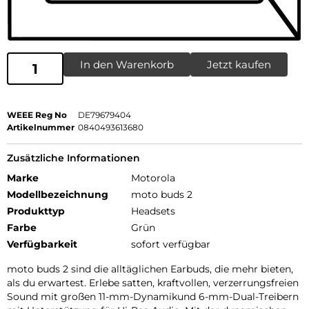
In den Warenkorb
Jetzt kaufen
WEEE Reg No
DE79679404
Artikelnummer
0840493613680
Zusätzliche Informationen
Marke
Motorola
Modellbezeichnung
moto buds 2
Produkttyp
Headsets
Farbe
Grün
Verfügbarkeit
sofort verfügbar
moto buds 2 sind die alltäglichen Earbuds, die mehr bieten,
als du erwartest. Erlebe satten, kraftvollen, verzerrungsfreien
Sound mit großen 11-mm-Dynamikund 6-mm-Dual-Treibern