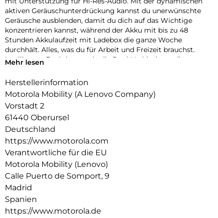
mit Unterstützung für Hi-Res-Audio. Mit der dynamischen
aktiven Geräuschunterdrückung kannst du unerwünschte
Geräusche ausblenden, damit du dich auf das Wichtige
konzentrieren kannst, während der Akku mit bis zu 48
Stunden Akkulaufzeit mit Ladebox die ganze Woche
durchhält. Alles, was du für Arbeit und Freizeit brauchst.
Intelligente Funktionen wie die Dual-Verbindung, die
Mehr lesen
Trageerkennung und die Berührungssteuerung machen das
Leben nahtlos, und das leichte, robuste Design ist für den
Herstellerinformation
täglichen Gebrauch ausgelegt.
Motorola Mobility (A Lenovo Company)
Vorstadt 2
61440 Oberursel
Deutschland
https://www.motorola.com
Verantwortliche für die EU
Motorola Mobility (Lenovo)
Calle Puerto de Somport, 9
Madrid
Spanien
https://www.motorola.de