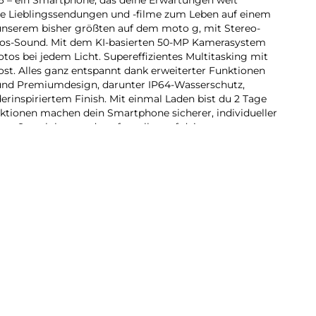
ine Lieblingssendungen und -filme zum Leben auf einem
, unserem bisher größten auf dem moto g, mit Stereo-
os-Sound. Mit dem KI-basierten 50-MP Kamerasystem
s bei jedem Licht. Supereffizientes Multitasking mit
t. Alles ganz entspannt dank erweiterter Funktionen
 und Premiumdesign, darunter IP64-Wasserschutz,
derinspiriertem Finish. Mit einmal Laden bist du 2 Tage
ktionen machen dein Smartphone sicherer, individueller
-to-Search kannst du sofort alles auf deinem
mehr mit dem moto g06.