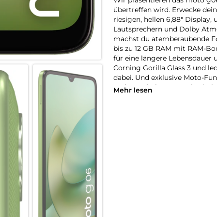
übertreffen wird. Erwecke de
riesigen, hellen 6,88″ Display
Lautsprechern und Dolby Atm
machst du atemberaubende Foto
bis zu 12 GB RAM mit RAM-Boos
für eine längere Lebensdauer
Corning Gorilla Glass 3 und le
dabei. Und exklusive Moto-Fun
und unterhaltsamer. Mit Circle
Mehr lesen
Smartphone suchen. Hol dir 