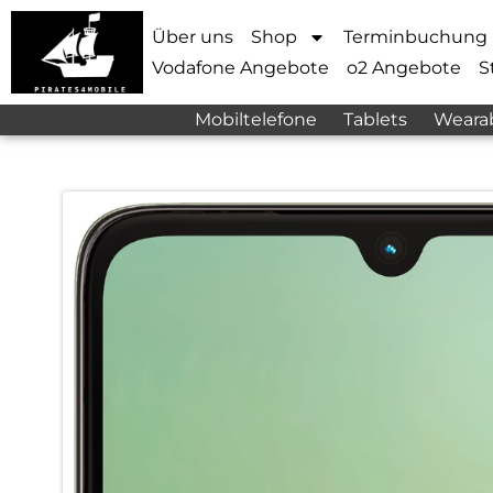
Über uns
Shop
Terminbuchung
Vodafone Angebote
o2 Angebote
S
Mobiltelefone
Tablets
Weara