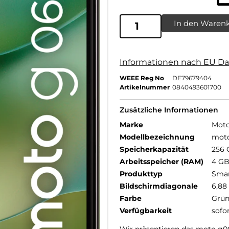
In den Waren
Informationen nach EU Da
WEEE Reg No
DE79679404
Artikelnummer
0840493601700
Zusätzliche Informationen
Marke
Moto
Modellbezeichnung
mot
Speicherkapazität
256 
Arbeitsspeicher (RAM)
4 G
Produkttyp
Sma
Bildschirmdiagonale
6,88 
Farbe
Grü
Verfügbarkeit
sofo
Wir präsentieren das moto g0