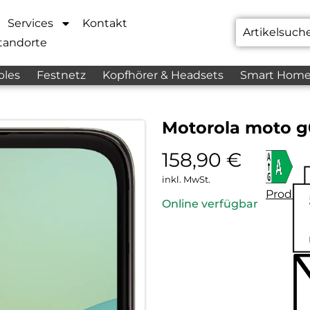
Services
Kontakt
tandorte
bles
Festnetz
Kopfhörer & Headsets
Smart Hom
Motorola moto g
158,90
€
inkl. MwSt.
Produkt
Online verfügbar