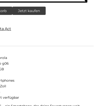
korb
Jetzt kaufen
ta Act
rola
o g06
GB
B
rtphones
Zoll
n
rt verfügbar
6 – ein Smartphone, das deine Erwartungen weit