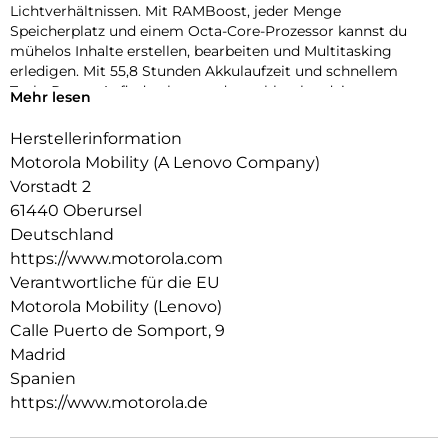
Lichtverhältnissen. Mit RAMBoost, jeder Menge
Speicherplatz und einem Octa-Core-Prozessor kannst du
mühelos Inhalte erstellen, bearbeiten und Multitasking
erledigen. Mit 55,8 Stunden Akkulaufzeit und schnellem
TurboPower-Aufladen kannst du problemlos deine
Mehr lesen
Aufnahmen und Bearbeitungssitzungen durchziehen. Schau
dir deine Creators,Reels und Videos auf einem scharfen,
Herstellerinformation
lebendigen 6,72″-Full-HD-Display mit StereoLautsprechern
Motorola Mobility (A Lenovo Company)
und Dolby Atmos-Sound an. Und das alles mit einem
Vorstadt 2
hochwertigen Look-and-Feel, und in einer Qualität, die auf
61440 Oberursel
Langlebigkeit ausgelegt ist. Das neue moto g17 ist in jeder
Hinsicht ein Gewinner.
Deutschland
https://www.motorola.com
Verantwortliche für die EU
Motorola Mobility (Lenovo)
Calle Puerto de Somport, 9
Madrid
Spanien
https://www.motorola.de