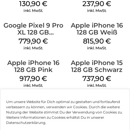
Black
GB Black
130,90
€
237,90
€
inkl. MwSt.
inkl. MwSt.
Google Pixel 9 Pro
Apple iPhone 16
XL 128 GB
128 GB Weiß
Obsidian
779,90
€
815,90
€
inkl. MwSt.
inkl. MwSt.
Apple iPhone 16
Apple iPhone 15
128 GB Pink
128 GB Schwarz
917,90
€
737,90
€
inkl. MwSt.
inkl. MwSt.
Um unsere Website für Dich optimal zu gestalten und fortlaufend
verbessern zu können, verwenden wir Cookies. Durch die weitere
Nutzung der Website stimmst Du der Verwendung von Cookies zu.
Impressum
Weitere Informationen zu Cookies erhältst Du in unserer
Datenschutzerklärung.
AGB