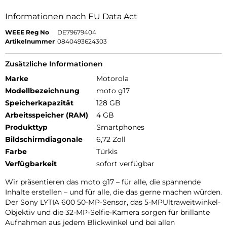
Informationen nach EU Data Act
WEEE Reg No
DE79679404
Artikelnummer
0840493624303
Zusätzliche Informationen
Marke
Motorola
Modellbezeichnung
moto g17
Speicherkapazität
128 GB
Arbeitsspeicher (RAM)
4 GB
Produkttyp
Smartphones
Bildschirmdiagonale
6,72 Zoll
Farbe
Türkis
Verfügbarkeit
sofort verfügbar
Wir präsentieren das moto g17 – für alle, die spannende
Inhalte erstellen – und für alle, die das gerne machen würden.
Der Sony LYTIA 600 50-MP-Sensor, das 5-MPUltraweitwinkel-
Objektiv und die 32-MP-Selfie-Kamera sorgen für brillante
Aufnahmen aus jedem Blickwinkel und bei allen