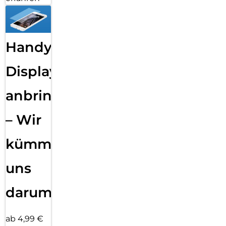
Handy
Displayfolie
anbringen
– Wir
kümmern
uns
darum!
ab 4,99 €