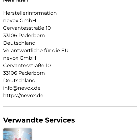
Mehr lesen
Das Display ist durch die seitlichen Flanken geschützt.
Herstellerinformation
Durch die spezielle Beschichtung behält ihr Smartphone die
nevox GmbH
Griffigkeit und wirkt edel.
Cervantesstraße 10
Die Anschlüsse, Knöpfe und Kamera bleiben voll zugänglich.
33106 Paderborn
Deutschland
Hochwertiges Schmutzabweisendes Material und
Schockproof durch eingearbeitete Luftpolster in den Ecken.
Verantwortliche für die EU
nevox GmbH
Cervantesstraße 10
33106 Paderborn
Deutschland
info@nevox.de
https://nevox.de
Verwandte Services