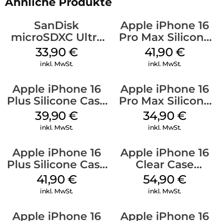
Ähnliche Produkte
SanDisk
Apple iPhone 16
microSDXC Ultra
Pro Max Silicone
128 GB + Adapter
Case MagSafe
33,90
€
41,90
€
Mobile
Ultramarine
inkl. MwSt.
inkl. MwSt.
Apple iPhone 16
Apple iPhone 16
Plus Silicone Case
Pro Max Silicone
MagSafe Plum
Case MagSafe
39,90
€
34,90
€
Denim
inkl. MwSt.
inkl. MwSt.
Apple iPhone 16
Apple iPhone 16
Plus Silicone Case
Clear Case
MagSafe Stone
MagSafe
41,90
€
54,90
€
Gray
Transparent
inkl. MwSt.
inkl. MwSt.
Apple iPhone 16
Apple iPhone 16