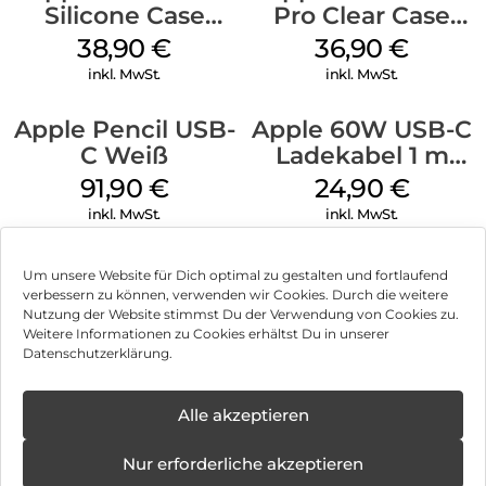
Silicone Case
Pro Clear Case
MagSafe
MagSafe
38,90
€
36,90
€
Ultramarine
Transparent
inkl. MwSt.
inkl. MwSt.
Apple Pencil USB-
Apple 60W USB-C
C Weiß
Ladekabel 1 m
Weiß
91,90
€
24,90
€
inkl. MwSt.
inkl. MwSt.
Um unsere Website für Dich optimal zu gestalten und fortlaufend
verbessern zu können, verwenden wir Cookies. Durch die weitere
Nutzung der Website stimmst Du der Verwendung von Cookies zu.
Impressum
Weitere Informationen zu Cookies erhältst Du in unserer
Datenschutzerklärung.
AGB
Datenschutz
Alle akzeptieren
Vertrag widerrufen
Nur erforderliche akzeptieren