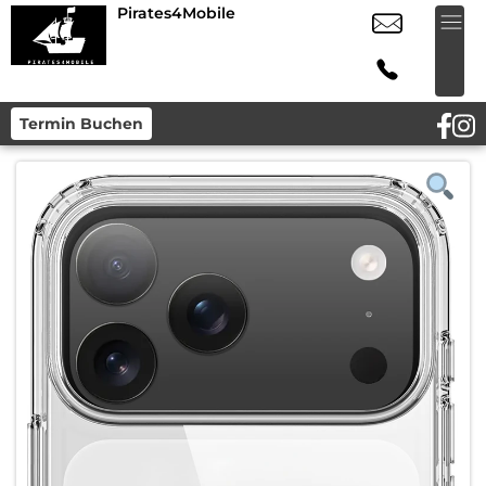
Pirates4Mobile
Termin Buchen