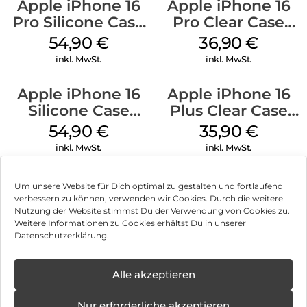
Apple iPhone 16
Apple iPhone 16
Pro Silicone Case
Pro Clear Case
MagSafe Black
MagSafe
54,90
€
36,90
€
Transparent
inkl. MwSt.
inkl. MwSt.
Apple iPhone 16
Apple iPhone 16
Silicone Case
Plus Clear Case
MagSafe Black
MagSafe
54,90
€
35,90
€
Transparent
inkl. MwSt.
inkl. MwSt.
Um unsere Website für Dich optimal zu gestalten und fortlaufend
verbessern zu können, verwenden wir Cookies. Durch die weitere
Nutzung der Website stimmst Du der Verwendung von Cookies zu.
Impressum
Weitere Informationen zu Cookies erhältst Du in unserer
Datenschutzerklärung.
AGB
Datenschutz
Alle akzeptieren
Vertrag widerrufen
Nur erforderliche akzeptieren