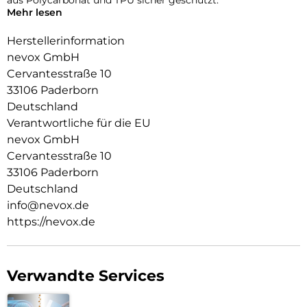
Mehr lesen
Das flexible TPU Material an den Flanken schützt zuverlässig
vor Stürzen.
Herstellerinformation
nevox GmbH
Das Display ist durch die seitlichen Flanken geschützt.
Cervantesstraße 10
Durch das verwendete Material ist diese komplett
33106 Paderborn
Transparent und bringt jegliche Farbe des Smartphones,
Deutschland
passend zur Geltung.
Verantwortliche für die EU
Die Anschlüsse, Knöpfe und Kamera bleiben voll zugänglich.
nevox GmbH
Cervantesstraße 10
Hochwertiges Schmutzabweisendes Material und
Schockproof durch eingearbeitete Luftpolster in den Ecken.
33106 Paderborn
Deutschland
info@nevox.de
https://nevox.de
Verwandte Services