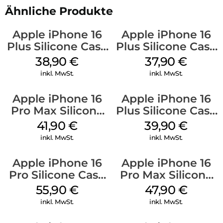
Ähnliche Produkte
Apple iPhone 16
Apple iPhone 16
Plus Silicone Case
Plus Silicone Case
MagSafe Denim
MagSafe Lake
38,90
€
37,90
€
Green
inkl. MwSt.
inkl. MwSt.
Apple iPhone 16
Apple iPhone 16
Pro Max Silicone
Plus Silicone Case
Case MagSafe
MagSafe Plum
41,90
€
39,90
€
Ultramarine
inkl. MwSt.
inkl. MwSt.
Apple iPhone 16
Apple iPhone 16
Pro Silicone Case
Pro Max Silicone
MagSafe Stone
Case MagSafe
55,90
€
47,90
€
Gray
Black
inkl. MwSt.
inkl. MwSt.