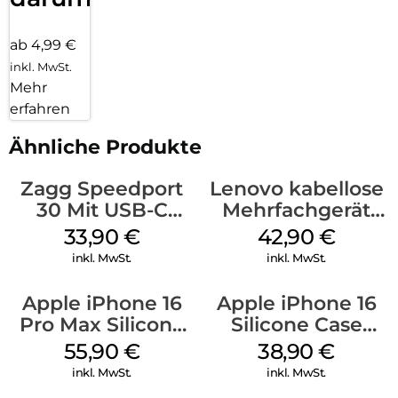
ab 4,99 €
inkl. MwSt.
Mehr
erfahren
Ähnliche Produkte
Zagg Speedport
Lenovo kabellose
30 Mit USB-C
Mehrfachgerät
Kabel Weiß
Luna Grey
33,90
€
42,90
€
inkl. MwSt.
inkl. MwSt.
Apple iPhone 16
Apple iPhone 16
Pro Max Silicone
Silicone Case
Case MagSafe
MagSafe
55,90
€
38,90
€
Stone Gray
Ultramarine
inkl. MwSt.
inkl. MwSt.