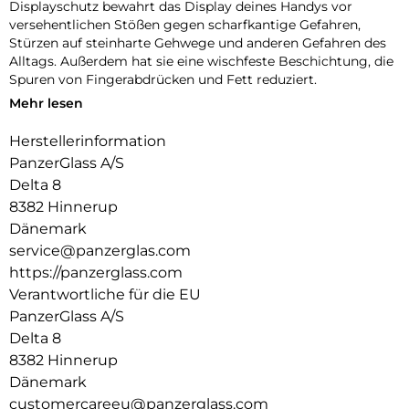
Displayschutz bewahrt das Display deines Handys vor
versehentlichen Stößen gegen scharfkantige Gefahren,
Stürzen auf steinharte Gehwege und anderen Gefahren des
Alltags. Außerdem hat sie eine wischfeste Beschichtung, die
Spuren von Fingerabdrücken und Fett reduziert.
Mehr lesen
Und um es noch einfacher zu machen, haben wir eine
Schritt-für-Schritt-Anleitung und einen QR-Code für den
Herstellerinformation
schnellen Zugriff auf unser Online-Anleitungsvideo
PanzerGlass A/S
beigefügt. Und denk dran: Sobald der Displayschutz
angebracht ist, musst du nie wieder befürchten, dass dein
Delta 8
Display auf den Boden fällt.
8382 Hinnerup
Dänemark
Der Displayschutz ist Ultra-Wide Fit, das bedeutet, dass er
service@panzerglas.com
die Vorderseite deines Handys abdeckt und eine vollständige
und kristallklare Sicht auf dein Display bietet, während an
https://panzerglass.com
den Rändern noch etwas Platz für eine PanzerGlass-Hülle
Verantwortliche für die EU
bleibt.
PanzerGlass A/S
100 % Berührungsempfindlichkeit = Fühlt sich dank 100%
Delta 8
Berührungsempfindlichkeit wie das Original-Display an.
8382 Hinnerup
Dänemark
Gold-Stärke = Goldstärke: Starker Displayschutz, der Dein
customercareeu@panzerglass.com
Gerät vor den Schäden alltäglicher Missgeschicke bewahrt.