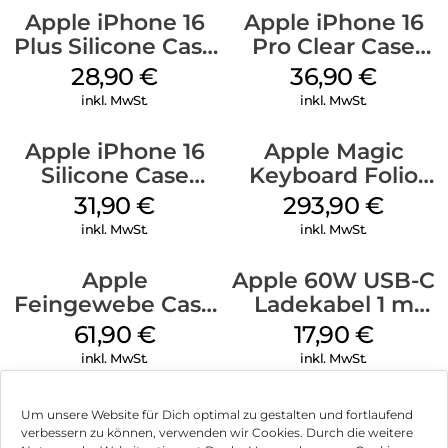
Apple iPhone 16
Apple iPhone 16
Plus Silicone Case
Pro Clear Case
MagSafe Black
MagSafe
28,90
€
36,90
€
Transparent
inkl. MwSt.
inkl. MwSt.
Apple iPhone 16
Apple Magic
Silicone Case
Keyboard Folio
MagSafe Fuchsia
iPad 10.9″ (10.Gen.)
31,90
€
293,90
€
Weiß
inkl. MwSt.
inkl. MwSt.
Apple
Apple 60W USB-C
Feingewebe Case
Ladekabel 1 m
iPhone 15 Pro
Weiß
61,90
€
17,90
€
MagSafe Schwarz
inkl. MwSt.
inkl. MwSt.
Um unsere Website für Dich optimal zu gestalten und fortlaufend
verbessern zu können, verwenden wir Cookies. Durch die weitere