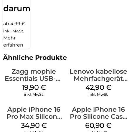
darum!
ab 4,99 €
inkl. MwSt.
Mehr
erfahren
Ähnliche Produkte
Zagg mophie
Lenovo kabellose
Essentials USB-C-
Mehrfachgerät
20W Charger PD
Luna Grey
19,90
€
42,90
€
Weiß
inkl. MwSt.
inkl. MwSt.
Apple iPhone 16
Apple iPhone 16
Pro Max Silicone
Pro Silicone Case
Case MagSafe
MagSafe Stone
34,90
€
60,90
€
Denim
Gray