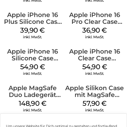
inkl. MwSt.
inkl. MwSt.
Apple iPhone 16
Apple iPhone 16
Plus Silicone Case
Pro Clear Case
MagSafe Plum
MagSafe
39,90
€
36,90
€
Transparent
inkl. MwSt.
inkl. MwSt.
Apple iPhone 16
Apple iPhone 16
Silicone Case
Clear Case
MagSafe Black
MagSafe
54,90
€
54,90
€
Transparent
inkl. MwSt.
inkl. MwSt.
Apple MagSafe
Apple Silikon Case
Duo Ladegerät
mit MagSafe
Weiß
iPhone 14 Pro
148,90
€
57,90
€
(PRODUCT)RED
inkl. MwSt.
inkl. MwSt.
Um unsere Website für Dich optimal zu gestalten und fortlaufend