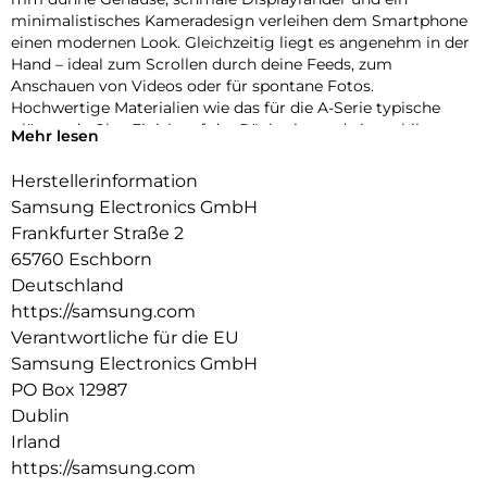
minimalistisches Kameradesign verleihen dem Smartphone
einen modernen Look. Gleichzeitig liegt es angenehm in der
Hand – ideal zum Scrollen durch deine Feeds, zum
Anschauen von Videos oder für spontane Fotos.
Hochwertige Materialien wie das für die A-Serie typische
glänzende Glas-Finish auf der Rückseite und ein stabiler
Mehr lesen
Aluminiumrahmen runden den stylischen Auftritt ab und
sorgen für die nötige Robustheit im Alltag.
Herstellerinformation
Samsung Electronics GmbH
Fließend zoomen
Ruckelfreies Zoomen funktioniert jetzt auch mit der Galaxy
Frankfurter Straße 2
A-Serie: Dank der intuitiven Zoomsteuerung des Galaxy A57
65760 Eschborn
5G kannst du fließend in deine Szenen hineinzoomen. Die
Deutschland
Kamera ermöglicht sanfte Übergänge zwischen den
https://samsung.com
Zoomstufen, sodass deine Videos stabil und natürlich wirken.
Verantwortliche für die EU
So findest du schnell den passenden Bildausschnitt – von
dynamischer Action hin zu detailreichen Close-ups.
Samsung Electronics GmbH
PO Box 12987
Auf der Überholspur
Dublin
Mit Wi-Fi 6E verlässt dein Galaxy A57 5G überfüllte
Irland
Datenautobahnen und nutzt das moderne 6-GHz-Band, das
weniger ausgelastet ist als andere Frequenzen. Dadurch
https://samsung.com
kannst du von stabilen Verbindungen ohne Störungen und