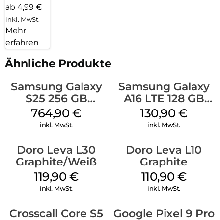
ab 4,99 €
inkl. MwSt.
Mehr
erfahren
Ähnliche Produkte
Samsung Galaxy
Samsung Galaxy
S25 256 GB
A16 LTE 128 GB
Icyblue
Black
764,90
€
130,90
€
inkl. MwSt.
inkl. MwSt.
Doro Leva L30
Doro Leva L10
Graphite/Weiß
Graphite
119,90
€
110,90
€
inkl. MwSt.
inkl. MwSt.
Crosscall Core S5
Google Pixel 9 Pro