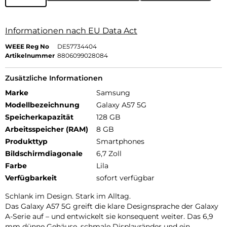
Informationen nach EU Data Act
WEEE Reg No
DE57734404
Artikelnummer
8806099028084
Zusätzliche Informationen
Marke
Samsung
Modellbezeichnung
Galaxy A57 5G
Speicherkapazität
128 GB
Arbeitsspeicher (RAM)
8 GB
Produkttyp
Smartphones
Bildschirmdiagonale
6,7 Zoll
Farbe
Lila
Verfügbarkeit
sofort verfügbar
Schlank im Design. Stark im Alltag.
Das Galaxy A57 5G greift die klare Designsprache der Galaxy
A-Serie auf – und entwickelt sie konsequent weiter. Das 6,9
mm dünne Gehäuse, schmale Displayränder und ein