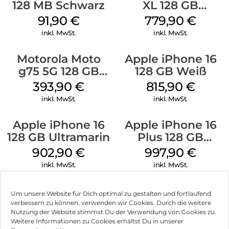
128 MB Schwarz
XL 128 GB
Obsidian
91,90
€
779,90
€
inkl. MwSt.
inkl. MwSt.
Motorola Moto
Apple iPhone 16
g75 5G 128 GB
128 GB Weiß
Charcoal Gray
393,90
€
815,90
€
inkl. MwSt.
inkl. MwSt.
Apple iPhone 16
Apple iPhone 16
128 GB Ultramarin
Plus 128 GB
Schwarz
902,90
€
997,90
€
inkl. MwSt.
inkl. MwSt.
Um unsere Website für Dich optimal zu gestalten und fortlaufend
verbessern zu können, verwenden wir Cookies. Durch die weitere
Nutzung der Website stimmst Du der Verwendung von Cookies zu.
Impressum
Weitere Informationen zu Cookies erhältst Du in unserer