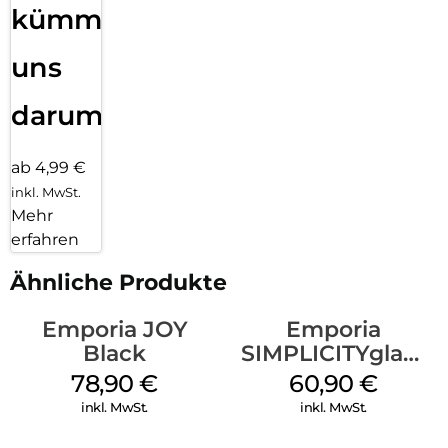
kümmern
uns
darum!
ab 4,99 €
inkl. MwSt.
Mehr
erfahren
Ähnliche Produkte
Emporia JOY
Emporia
Black
SIMPLICITYglam
Schwarz
78,90
€
60,90
€
inkl. MwSt.
inkl. MwSt.