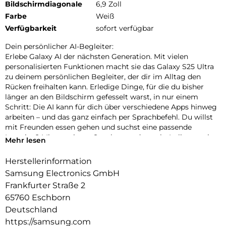
Bildschirmdiagonale
6,9 Zoll
Farbe
Weiß
Verfügbarkeit
sofort verfügbar
Dein persönlicher AI-Begleiter:
Erlebe Galaxy AI der nächsten Generation. Mit vielen
personalisierten Funktionen macht sie das Galaxy S25 Ultra
zu deinem persönlichen Begleiter, der dir im Alltag den
Rücken freihalten kann. Erledige Dinge, für die du bisher
länger an den Bildschirm gefesselt warst, in nur einem
Schritt: Die AI kann für dich über verschiedene Apps hinweg
arbeiten – und das ganz einfach per Sprachbefehl. Du willst
mit Freunden essen gehen und suchst eine passende
Location? Mit nur einem Satz kannst du nach „Italiener mit
Mehr lesen
besten Bewertungen, bei denen Hunde erlaubt sind“ suchen
und die Zusammenfassung direkt in euren Gruppenchat
Herstellerinformation
einfügen lassen. Dir ist es wichtig, up-to-date zu bleiben?
Samsung Electronics GmbH
Auch darum kann sich jetzt dein Galaxy S25 Ultra kümmern.
Frankfurter Straße 2
In Form von automatischen Now Briefs versorgt es dich mit
65760 Eschborn
Tipps und Updates rund um deine Routinen. Auf deiner
täglichen Strecke zum Büro ist heute viel Verkehr? Schon
Deutschland
erhältst du die Mitteilung, dass du 10 Minuten früher
https://samsung.com