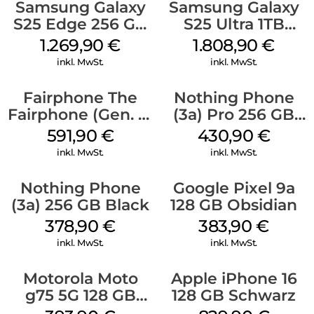
Samsung Galaxy
Samsung Galaxy
S25 Edge 256 GB
S25 Ultra 1TB
Titanium Silver
Titanium Black
1.269,90
€
1.808,90
€
inkl. MwSt.
inkl. MwSt.
Fairphone The
Nothing Phone
Fairphone (Gen. 6)
(3a) Pro 256 GB
256 GB Forest
Grey
591,90
€
430,90
€
Green
inkl. MwSt.
inkl. MwSt.
Nothing Phone
Google Pixel 9a
(3a) 256 GB Black
128 GB Obsidian
378,90
€
383,90
€
inkl. MwSt.
inkl. MwSt.
Motorola Moto
Apple iPhone 16
g75 5G 128 GB
128 GB Schwarz
Charcoal Gray