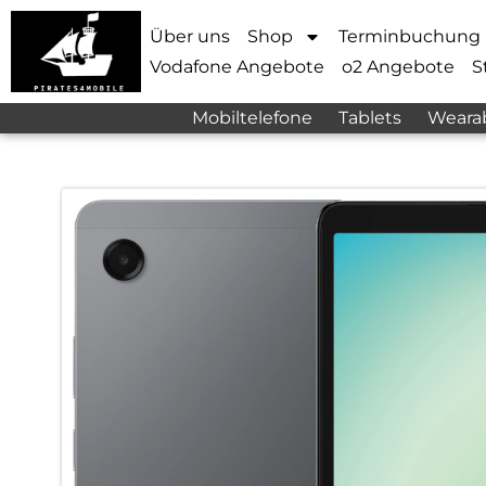
Über uns
Shop
Terminbuchung
Vodafone Angebote
o2 Angebote
S
Mobiltelefone
Tablets
Weara