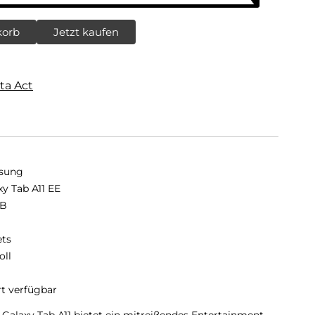
korb
Jetzt kaufen
ta Act
sung
xy Tab A11 EE
GB
B
ets
oll
rt verfügbar
Galaxy Tab A11 bietet ein mitreißendes Entertainment-