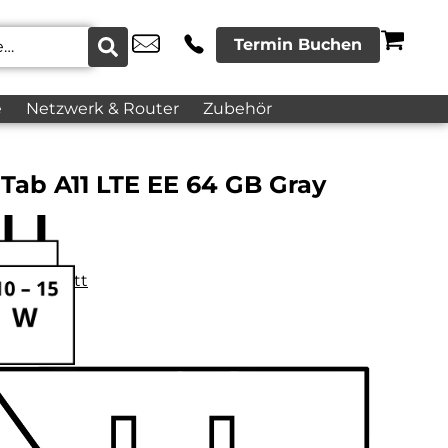
Termin Buchen
e
Netzwerk & Router
Zubehör
Tab A11 LTE EE 64 GB Gray
datenblatt