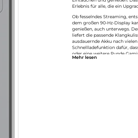
Erlebnis für alle, die ein Up
Ob fesselndes Streaming, ent
dem großen 90-Hz-Display kann
genießen, auch unterwegs. De
liefert die passende Klangkuli
ausdauernde Akku nach vielen 
Schnellladefunktion dafür, das
oder eine weitere Runde Gamin
Mehr lesen
Doch das Galaxy Tab A11 kann 
AI-Funktionen direktgriffberei
organisiere deinen Alltag – 
müssen. Mit Samsung Notes kann
strukturieren und jederzeit wie
Samsung Galaxy Ecosystem, da
können. Entdecke mit dem Gala
Entertainment, Produktivität 
Performance, die Schritt hält
Ob Surfen im Internet, Serien
macht vieles von dem mit, was
dass Apps flüssig laufen und d