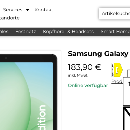
Services
Kontakt
tandorte
bles
Festnetz
Kopfhörer & Headsets
Smart Hom
Samsung Galaxy 
183,90
€
inkl. MwSt.
Produkt
Online verfügbar