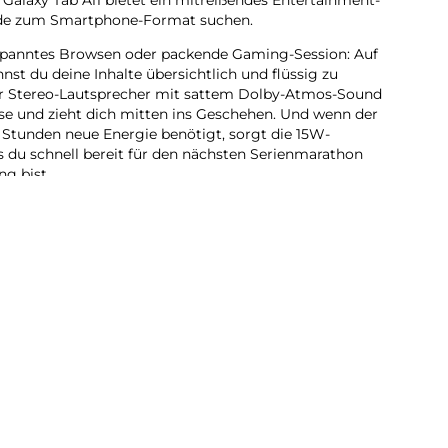
grade zum Smartphone-Format suchen.
spanntes Browsen oder packende Gaming-Session: Auf
st du deine Inhalte übersichtlich und flüssig zu
r Stereo-Lautsprecher mit sattem Dolby-Atmos-Sound
sse und zieht dich mitten ins Geschehen. Und wenn der
Stunden neue Energie benötigt, sorgt die 15W-
s du schnell bereit für den nächsten Serienmarathon
g bist.
mehr als unterhalten: Mit Google Gemini hast du smarte
t. Erledige Aufgaben, finde Informationen und
bequem und ohne ständigzwischen Apps wechseln zu
st du zudem alles, was dir gerade einfällt, notieren,
der abrufen. Integriere dein Galaxy Tab A11 auch in dein
mit all deine Galaxy Geräte nahtlos zusammenarbeiten
xy Tab A11 einen Allrounder für deinen Tag, der
und smarte Unterstützung in einem Gerät vereint.
marathon oder Gaming-Session: Das Galaxy Tab A11
 du gerade vorhast. Der starke Prozessor sorgt dafür,
ein Multitasking reibungslos funktioniert. So kannst du