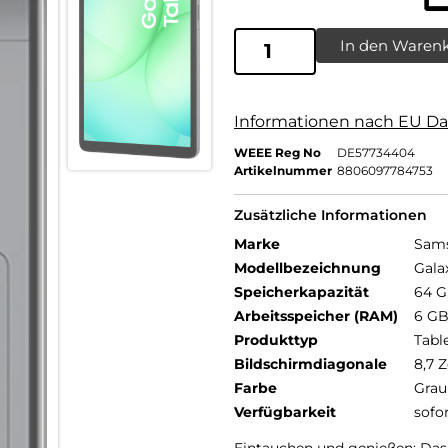
In den Waren
Informationen nach EU Da
WEEE Reg No
DE57734404
Artikelnummer
8806097784753
Zusätzliche Informationen
Marke
Sam
Modellbezeichnung
Gala
Speicherkapazität
64 
Arbeitsspeicher (RAM)
6 G
Produkttyp
Tabl
Bildschirmdiagonale
8,7 Z
Farbe
Grau
Verfügbarkeit
sofo
Eintauchen und genießen: Das 