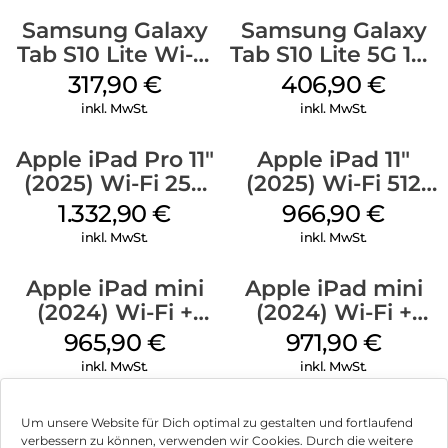
Samsung Galaxy
Samsung Galaxy
Tab S10 Lite Wi-Fi
Tab S10 Lite 5G 128
128 GB Gray
GB Silver
317,90
€
406,90
€
inkl. MwSt.
inkl. MwSt.
Apple iPad Pro 11″
Apple iPad 11″
(2025) Wi-Fi 256
(2025) Wi-Fi 512
GB Standardglas
GB Gelb
1.332,90
€
966,90
€
Silber
inkl. MwSt.
inkl. MwSt.
Apple iPad mini
Apple iPad mini
(2024) Wi-Fi +
(2024) Wi-Fi +
Cellular 256 GB
Cellular 128 GB
965,90
€
971,90
€
Space Grau
Space Grau
inkl. MwSt.
inkl. MwSt.
Um unsere Website für Dich optimal zu gestalten und fortlaufend
verbessern zu können, verwenden wir Cookies. Durch die weitere