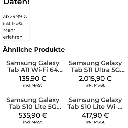
Daten!
ab 29,99 €
inkl. MwSt.
Mehr
erfahren
Ähnliche Produkte
Samsung Galaxy
Samsung Galaxy
Tab A11 Wi-Fi 64
Tab S11 Ultra 5G
GB Silver
512 GB Gray
135,90
€
2.015,90
€
inkl. MwSt.
inkl. MwSt.
Samsung Galaxy
Samsung Galaxy
Tab S10 Lite 5G
Tab S10 Lite Wi-Fi
256 GB Gray
256 GB Silver
535,90
€
417,90
€
inkl. MwSt.
inkl. MwSt.