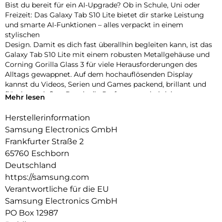
Bist du bereit für ein AI-Upgrade? Ob in Schule, Uni oder
Freizeit: Das Galaxy Tab S10 Lite bietet dir starke Leistung
und smarte AI-Funktionen – alles verpackt in einem
stylischen
Design. Damit es dich fast überallhin begleiten kann, ist das
Galaxy Tab S10 Lite mit einem robusten Metallgehäuse und
Corning Gorilla Glass 3 für viele Herausforderungen des
Alltags gewappnet. Auf dem hochauflösenden Display
kannst du Videos, Serien und Games packend, brillant und
flüssig genießen. Damit die Performance bei deinen
Mehr lesen
Aufgaben hoch
bleibt, treibt das starke Innenleben dein Galaxy Tab S10 Lite
Herstellerinformation
zuverlässig an. Auch bei deinen Lernsessions und täglichen
Samsung Electronics GmbH
Projekten kann dich das Galaxy Tab S10 Lite nach vorne
Frankfurter Straße 2
bringen.
65760 Eschborn
Mit der Unterstützung von Google Gemini1 und Circle to
Search2 kannst du Informationen schnell finden und effizient
Deutschland
organisieren, ohne ständig zwischen Apps wechseln zu
https://samsung.com
müssen.
Verantwortliche für die EU
So kannst du Aufgaben zügig erledigen, um mehr Zeit für
Samsung Electronics GmbH
das zu haben, was dir wichtig ist. Zum Beispiel für deine
PO Box 12987
kreativen Ideen. Der mitgelieferte S Pen verwandelt das