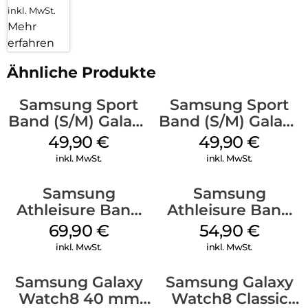
inkl. MwSt.
Mehr
erfahren
Ähnliche Produkte
Samsung Sport
Samsung Sport
Band (S/M) Galaxy
Band (S/M) Galaxy
Watch8/Watch8
Watch8/Watch8
49,90
€
49,90
€
Classic White
Classic Graphite
inkl. MwSt.
inkl. MwSt.
Samsung
Samsung
Athleisure Band
Athleisure Band
(M/L) Galaxy
(S/M) Galaxy
69,90
€
54,90
€
Watch8/Watch8
Watch8/Watch8
inkl. MwSt.
inkl. MwSt.
Classic Graphite
Classic Graphite
Samsung Galaxy
Samsung Galaxy
Watch8 40 mm
Watch8 Classic