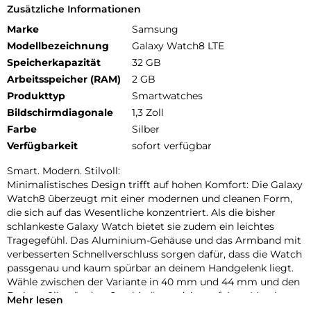
Zusätzliche Informationen
Marke
Samsung
Modellbezeichnung
Galaxy Watch8 LTE
Speicherkapazität
32 GB
Arbeitsspeicher (RAM)
2 GB
Produkttyp
Smartwatches
Bildschirmdiagonale
1,3 Zoll
Farbe
Silber
Verfügbarkeit
sofort verfügbar
Smart. Modern. Stilvoll:
Minimalistisches Design trifft auf hohen Komfort: Die Galaxy
Watch8 überzeugt mit einer modernen und cleanen Form,
die sich auf das Wesentliche konzentriert. Als die bisher
schlankeste Galaxy Watch bietet sie zudem ein leichtes
Tragegefühl. Das Aluminium-Gehäuse und das Armband mit
verbesserten Schnellverschluss sorgen dafür, dass die Watch
passgenau und kaum spürbar an deinem Handgelenk liegt.
Wähle zwischen der Variante in 40 mm und 44 mm und den
Farben „Silver“ oder „Graphite“, um dein perfektes Match zu
Mehr lesen
finden. Die neuen, separat erhältlichen Armbänder bieten