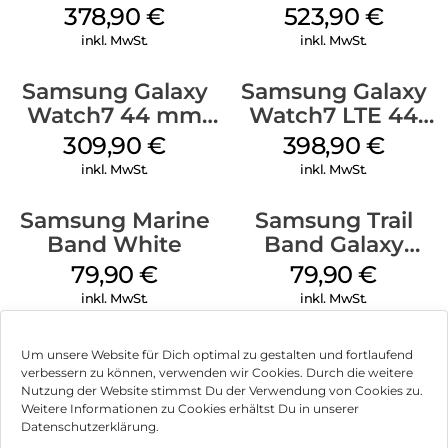
Graphite
White
378,90
€
523,90
€
inkl. MwSt.
inkl. MwSt.
Samsung Galaxy
Samsung Galaxy
Watch7 44 mm
Watch7 LTE 44
Silver
mm Silver
309,90
€
398,90
€
inkl. MwSt.
inkl. MwSt.
Samsung Marine
Samsung Trail
Band White
Band Galaxy
Watch Ultra
79,90
€
79,90
€
Orange
inkl. MwSt.
inkl. MwSt.
Um unsere Website für Dich optimal zu gestalten und fortlaufend
verbessern zu können, verwenden wir Cookies. Durch die weitere
Nutzung der Website stimmst Du der Verwendung von Cookies zu.
Impressum
Weitere Informationen zu Cookies erhältst Du in unserer
Datenschutzerklärung.
AGB