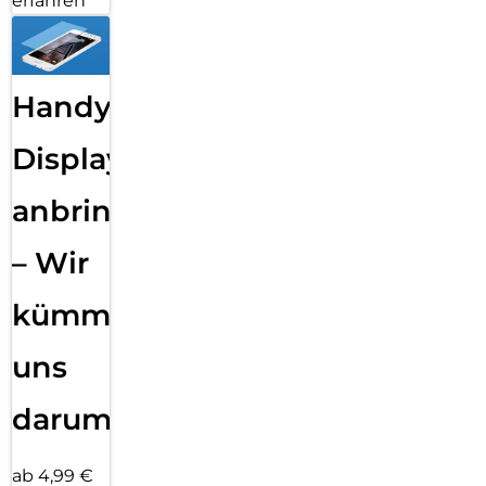
erfahren
Handy
Displayfolie
anbringen
– Wir
kümmern
uns
darum!
ab 4,99 €