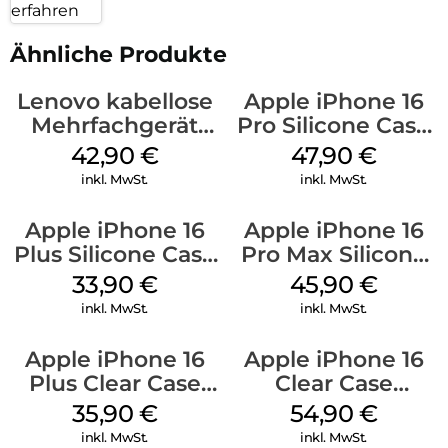
erfahren
Ähnliche Produkte
Lenovo kabellose
Apple iPhone 16
Mehrfachgerät
Pro Silicone Case
Luna Grey
MagSafe Denim
42,90
€
47,90
€
inkl. MwSt.
inkl. MwSt.
Apple iPhone 16
Apple iPhone 16
Plus Silicone Case
Pro Max Silicone
MagSafe Lake
Case MagSafe
33,90
€
45,90
€
Green
Ultramarine
inkl. MwSt.
inkl. MwSt.
Apple iPhone 16
Apple iPhone 16
Plus Clear Case
Clear Case
MagSafe
MagSafe
35,90
€
54,90
€
Transparent
Transparent
inkl. MwSt.
inkl. MwSt.