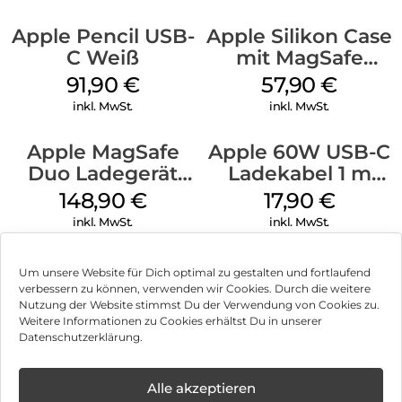
Apple Pencil USB-
Apple Silikon Case
C Weiß
mit MagSafe
iPhone 14 Pro
91,90
€
57,90
€
(PRODUCT)RED
inkl. MwSt.
inkl. MwSt.
Apple MagSafe
Apple 60W USB-C
Duo Ladegerät
Ladekabel 1 m
Weiß
Weiß
148,90
€
17,90
€
inkl. MwSt.
inkl. MwSt.
Um unsere Website für Dich optimal zu gestalten und fortlaufend
verbessern zu können, verwenden wir Cookies. Durch die weitere
Nutzung der Website stimmst Du der Verwendung von Cookies zu.
Impressum
Weitere Informationen zu Cookies erhältst Du in unserer
Datenschutzerklärung.
AGB
Datenschutz
Alle akzeptieren