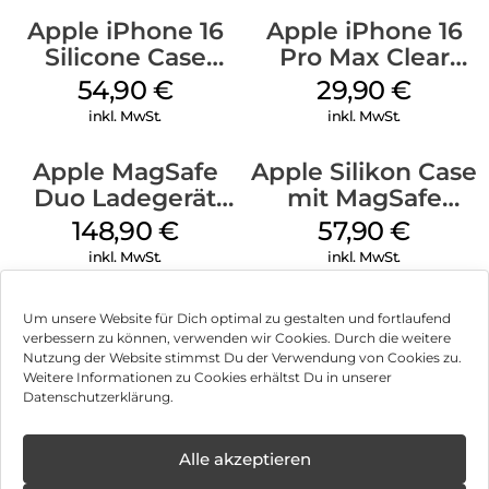
Apple iPhone 16
Apple iPhone 16
Silicone Case
Pro Max Clear
MagSafe Lake
Case MagSafe
54,90
€
29,90
€
Green
Transparent
inkl. MwSt.
inkl. MwSt.
Apple MagSafe
Apple Silikon Case
Duo Ladegerät
mit MagSafe
Weiß
iPhone 14 Pro
148,90
€
57,90
€
(PRODUCT)RED
inkl. MwSt.
inkl. MwSt.
Um unsere Website für Dich optimal zu gestalten und fortlaufend
verbessern zu können, verwenden wir Cookies. Durch die weitere
Nutzung der Website stimmst Du der Verwendung von Cookies zu.
Impressum
Weitere Informationen zu Cookies erhältst Du in unserer
Datenschutzerklärung.
AGB
Datenschutz
Alle akzeptieren