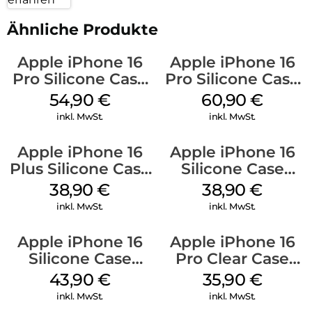
Ähnliche Produkte
Apple iPhone 16
Apple iPhone 16
Pro Silicone Case
Pro Silicone Case
MagSafe Black
MagSafe Stone
54,90
€
60,90
€
Gray
inkl. MwSt.
inkl. MwSt.
Apple iPhone 16
Apple iPhone 16
Plus Silicone Case
Silicone Case
MagSafe Denim
MagSafe
38,90
€
38,90
€
Ultramarine
inkl. MwSt.
inkl. MwSt.
Apple iPhone 16
Apple iPhone 16
Silicone Case
Pro Clear Case
MagSafe Plum
MagSafe
43,90
€
35,90
€
Transparent
inkl. MwSt.
inkl. MwSt.