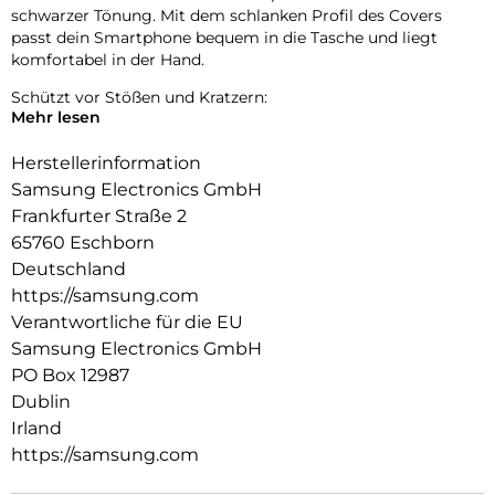
schwarzer Tönung. Mit dem schlanken Profil des Covers
passt dein Smartphone bequem in die Tasche und liegt
komfortabel in der Hand.
Schützt vor Stößen und Kratzern:
Mehr lesen
Das Soft Clear Cover besteht aus haltbarem und flexiblem
TPU-Material, das dein Smartphone vor alltäglichen Stößen
Herstellerinformation
und Kratzern schützen kann, während es das Design deines
Samsung Electronics GmbH
Smartphones zeigt. Genieße das durchsichtige Cover zum
Frankfurter Straße 2
Schutz deines Smartphones.
65760 Eschborn
Ein bisschen Spaß muss sein:
Deutschland
https://samsung.com
Befestige eine Trageschlaufe, indem du sie durch die Öse des
Covers ziehst. So kannst du deinem Smartphone deinen
Verantwortliche für die EU
persönlichen Stil verleihen und hast es schnell zur Hand.
Samsung Electronics GmbH
PO Box 12987
Dublin
Irland
https://samsung.com