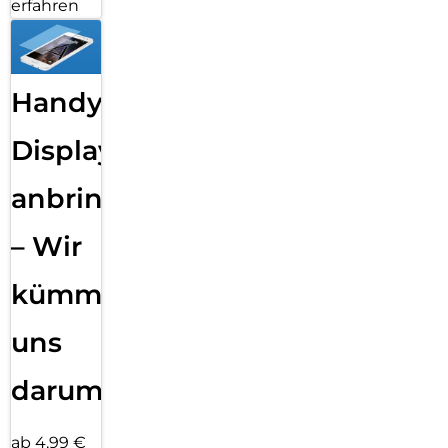
erfahren
Handy
Displayfolie
anbringen
– Wir
kümmern
uns
darum!
ab 4,99 €