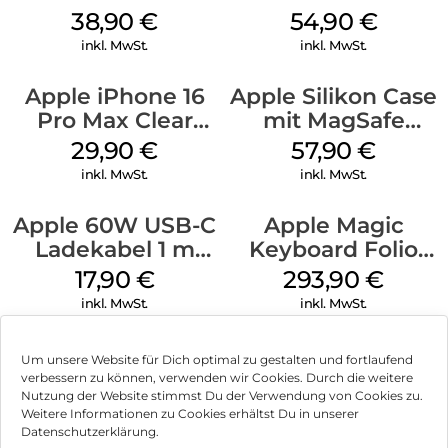
MagSafe Denim
MagSafe Lake
38,90
€
54,90
€
Green
inkl. MwSt.
inkl. MwSt.
Apple iPhone 16
Apple Silikon Case
Pro Max Clear
mit MagSafe
Case MagSafe
iPhone 14 Pro
29,90
€
57,90
€
Transparent
(PRODUCT)RED
inkl. MwSt.
inkl. MwSt.
Apple 60W USB-C
Apple Magic
Ladekabel 1 m
Keyboard Folio
Weiß
iPad 10.9″ (10.Gen.)
17,90
€
293,90
€
Weiß
inkl. MwSt.
inkl. MwSt.
Um unsere Website für Dich optimal zu gestalten und fortlaufend
verbessern zu können, verwenden wir Cookies. Durch die weitere
Nutzung der Website stimmst Du der Verwendung von Cookies zu.
Impressum
Weitere Informationen zu Cookies erhältst Du in unserer
Datenschutzerklärung.