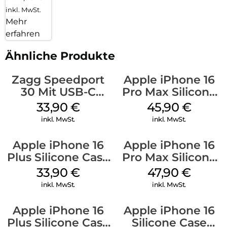
inkl. MwSt.
Mehr
erfahren
Ähnliche Produkte
Zagg Speedport
Apple iPhone 16
30 Mit USB-C
Pro Max Silicone
Kabel Weiß
Case MagSafe
33,90
€
45,90
€
Ultramarine
inkl. MwSt.
inkl. MwSt.
Apple iPhone 16
Apple iPhone 16
Plus Silicone Case
Pro Max Silicone
MagSafe Lake
Case MagSafe
33,90
€
47,90
€
Green
Black
inkl. MwSt.
inkl. MwSt.
Apple iPhone 16
Apple iPhone 16
Plus Silicone Case
Silicone Case