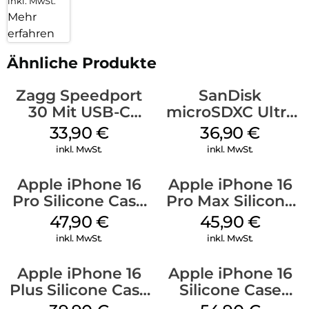
inkl. MwSt.
Mehr
erfahren
Ähnliche Produkte
Zagg Speedport
SanDisk
30 Mit USB-C
microSDXC Ultra
Kabel Weiß
128 GB + Adapter
33,90
€
36,90
€
Mobile
inkl. MwSt.
inkl. MwSt.
Apple iPhone 16
Apple iPhone 16
Pro Silicone Case
Pro Max Silicone
MagSafe Denim
Case MagSafe
47,90
€
45,90
€
Ultramarine
inkl. MwSt.
inkl. MwSt.
Apple iPhone 16
Apple iPhone 16
Plus Silicone Case
Silicone Case
MagSafe Plum
MagSafe Lake