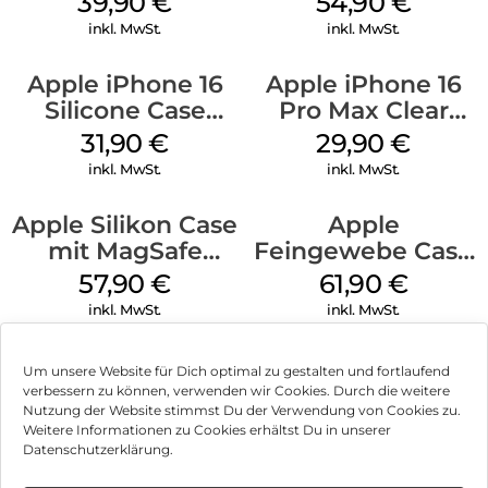
39,90
€
54,90
€
Green
inkl. MwSt.
inkl. MwSt.
Apple iPhone 16
Apple iPhone 16
Silicone Case
Pro Max Clear
MagSafe Fuchsia
Case MagSafe
31,90
€
29,90
€
Transparent
inkl. MwSt.
inkl. MwSt.
Apple Silikon Case
Apple
mit MagSafe
Feingewebe Case
iPhone 14 Pro
iPhone 15 Pro
57,90
€
61,90
€
(PRODUCT)RED
MagSafe Schwarz
inkl. MwSt.
inkl. MwSt.
Um unsere Website für Dich optimal zu gestalten und fortlaufend
verbessern zu können, verwenden wir Cookies. Durch die weitere
Nutzung der Website stimmst Du der Verwendung von Cookies zu.
Impressum
Weitere Informationen zu Cookies erhältst Du in unserer
Datenschutzerklärung.
AGB