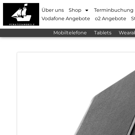
Über uns
Shop
Terminbuchung
Vodafone Angebote
o2 Angebote
S
Mobiltelefone
Tablets
Weara