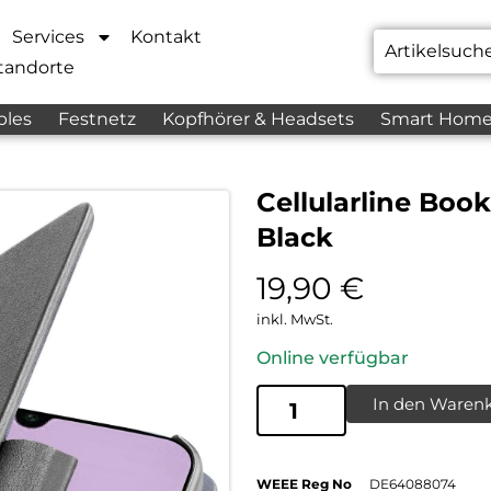
Services
Kontakt
tandorte
bles
Festnetz
Kopfhörer & Headsets
Smart Hom
Cellularline Boo
Black
19,90
€
inkl. MwSt.
Online verfügbar
In den Waren
WEEE Reg No
DE64088074