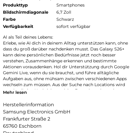
Produkttyp
Smartphones
Bildschirmdiagonale
6,7 Zoll
Farbe
Schwarz
Verfügbarkeit
sofort verfügbar
Al als Teil deines Lebens:
Erlebe, wie AI dich in deinem Alltag unterstützen kann, ohne
dass du groß darüber nachdenken musst. Das Galaxy S26+
kann deine persönlichen Bedürfnisse jetzt noch besser
verstehen, Zusammenhänge erkennen und bestimmte
Aktionen vorausdenken. Hol dir Unterstützung durch Google
Gemini Live, wenn du sie brauchst, und führe alltägliche
Aufgaben aus, ohne mühsam zwischen verschiedenen Apps
wechseln zum müssen. Aus der Suche nach Locations wird
so schnell eine Nachricht an deine Freunde und aus einer
Mehr lesen
Terminvereinbarung im Chat ein Eintrag in deinem Kalender.
Nutze auch Circle to Search mit Google, um schnell die
Herstellerinformation
gewünschten Informationen zu finden. Die neueste Version
Samsung Electronics GmbH
kann jetzt mehrere Elemente gleichzeitig erkennen, etwa ein
Frankfurter Straße 2
komplettes Outfit oder mehrere Gebäude an einem Ort. In
65760 Eschborn
bestimmten Situationen kannst du dich von deinem Galaxy
S26+ auch proaktiv unterstützen lassen, um Abläufe effizient