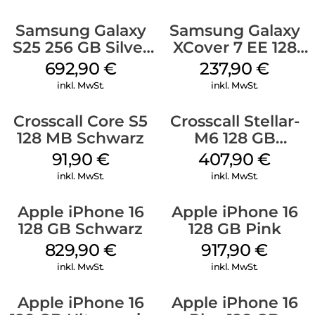
Samsung Galaxy
Samsung Galaxy
S25 256 GB Silver
XCover 7 EE 128
Shadow
GB Black
692,90
€
237,90
€
inkl. MwSt.
inkl. MwSt.
Crosscall Core S5
Crosscall Stellar-
128 MB Schwarz
M6 128 GB
Schwarz
91,90
€
407,90
€
inkl. MwSt.
inkl. MwSt.
Apple iPhone 16
Apple iPhone 16
128 GB Schwarz
128 GB Pink
829,90
€
917,90
€
inkl. MwSt.
inkl. MwSt.
Apple iPhone 16
Apple iPhone 16