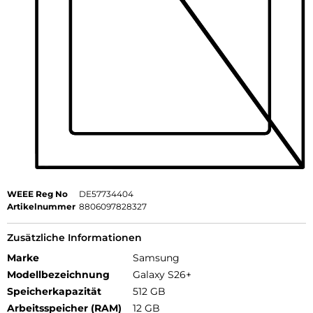
WEEE Reg No
DE57734404
Artikelnummer
8806097828327
Zusätzliche Informationen
Marke
Samsung
Modellbezeichnung
Galaxy S26+
Speicherkapazität
512 GB
Arbeitsspeicher (RAM)
12 GB