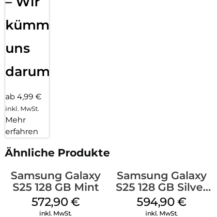
– Wir
kümmern
uns
darum!
ab 4,99 €
inkl. MwSt.
Mehr
erfahren
Ähnliche Produkte
Samsung Galaxy
Samsung Galaxy
S25 128 GB Mint
S25 128 GB Silver
Shadow
572,90
€
594,90
€
inkl. MwSt.
inkl. MwSt.