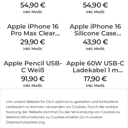
MagSafe Black
MagSafe
54,90
€
54,90
€
Transparent
inkl. MwSt.
inkl. MwSt.
Apple iPhone 16
Apple iPhone 16
Pro Max Clear
Silicone Case
Case MagSafe
MagSafe Plum
29,90
€
43,90
€
Transparent
inkl. MwSt.
inkl. MwSt.
Apple Pencil USB-
Apple 60W USB-C
C Weiß
Ladekabel 1 m
Weiß
91,90
€
17,90
€
inkl. MwSt.
inkl. MwSt.
Um unsere Website für Dich optimal zu gestalten und fortlaufend
verbessern zu können, verwenden wir Cookies. Durch die weitere
Nutzung der Website stimmst Du der Verwendung von Cookies zu.
Impressum
Weitere Informationen zu Cookies erhältst Du in unserer
Datenschutzerklärung.
AGB