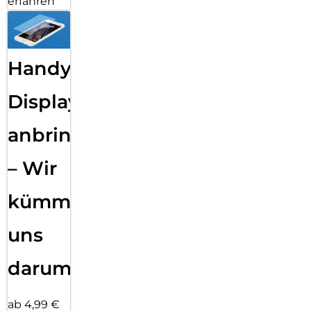
erfahren
Handy
Displayfolie
anbringen
– Wir
kümmern
uns
darum!
ab 4,99 €