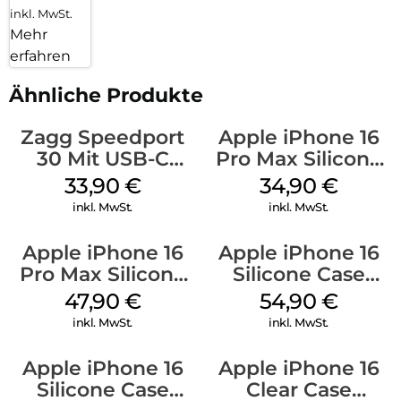
inkl. MwSt.
Mehr
erfahren
Ähnliche Produkte
Zagg Speedport
Apple iPhone 16
30 Mit USB-C
Pro Max Silicone
Kabel Weiß
Case MagSafe
33,90
€
34,90
€
Denim
inkl. MwSt.
inkl. MwSt.
Apple iPhone 16
Apple iPhone 16
Pro Max Silicone
Silicone Case
Case MagSafe
MagSafe Lake
47,90
€
54,90
€
Black
Green
inkl. MwSt.
inkl. MwSt.
Apple iPhone 16
Apple iPhone 16
Silicone Case
Clear Case