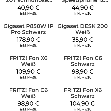
207 schnurloses
Speedphone 12
analog Telefon
Weiß
40,90
€
44,90
€
Schwarz
inkl. MwSt.
inkl. MwSt.
Gigaset P850W IP
Gigaset DESK 200
Pro Schwarz
Weiß
178,90
€
35,90
€
inkl. MwSt.
inkl. MwSt.
FRITZ! Fon X6
FRITZ! Fon C6
Weiß
Schwarz
109,90
€
98,90
€
inkl. MwSt.
inkl. MwSt.
FRITZ! Fon C6
FRITZ! Fon X6
Weiß
Schwarz
98,90
€
104,90
€
inkl. MwSt.
inkl. MwSt.