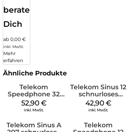
beraten
Dich
ab 0,00 €
inkl. MwSt.
Mehr
erfahren
Ähnliche Produkte
Telekom
Telekom Sinus 12
Speedphone 32
schnurloses
Ebenholz
Analog Telefon
52,90
€
42,90
€
Schwarz
inkl. MwSt.
inkl. MwSt.
Telekom Sinus A
Telekom