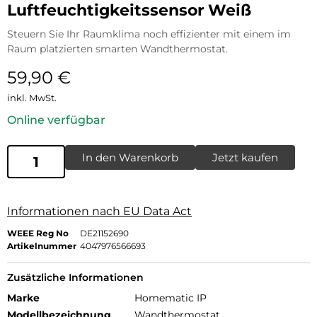
Luftfeuchtigkeitssensor Weiß
Steuern Sie Ihr Raumklima noch effizienter mit einem im
Raum platzierten smarten Wandthermostat.
59,90
€
inkl. MwSt.
Online verfügbar
In den Warenkorb
Jetzt kaufen
Informationen nach EU Data Act
WEEE Reg No
DE21152690
Artikelnummer
4047976566693
Zusätzliche Informationen
Marke
Homematic IP
Modellbezeichnung
Wandthermostat