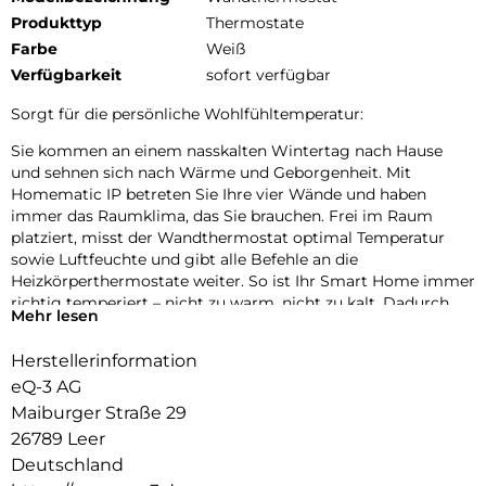
Produkttyp
Thermostate
Farbe
Weiß
Verfügbarkeit
sofort verfügbar
Sorgt für die persönliche Wohlfühltemperatur:
Sie kommen an einem nasskalten Wintertag nach Hause
und sehnen sich nach Wärme und Geborgenheit. Mit
Homematic IP betreten Sie Ihre vier Wände und haben
immer das Raumklima, das Sie brauchen. Frei im Raum
platziert, misst der Wandthermostat optimal Temperatur
sowie Luftfeuchte und gibt alle Befehle an die
Heizkörperthermostate weiter. So ist Ihr Smart Home immer
richtig temperiert – nicht zu warm, nicht zu kalt. Dadurch
Mehr lesen
sparen Sie bis zu 30 % wertvoller Heizenergie ein.
Herstellerinformation
Unsere Produkte in neuer Dimension:
eQ-3 AG
Drehen Sie das Produkt in alle Richtungen, zoomen Sie
Maiburger Straße 29
heran und erleben Sie es in drei Dimensionen. So erhalten Sie
26789 Leer
ein detailgenaues Bild von Ihren Lieblingsprodukten.
Deutschland
Wandthermostate im Fokus: